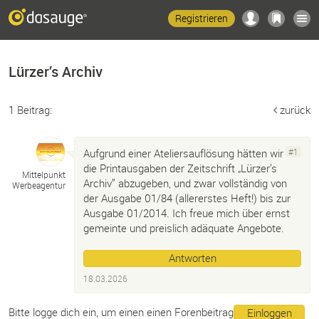
Registrieren
Lürzer’s Archiv
1 Beitrag:
zurück
Aufgrund einer Ateliersauflösung hätten wir
#1
die Printausgaben der Zeitschrift „Lürzer’s
Mittelpunkt
Archiv” abzugeben, und zwar vollständig von
Werbeagentur
der Ausgabe 01/84 (allererstes Heft!) bis zur
Ausgabe 01/2014. Ich freue mich über ernst
gemeinte und preislich adäquate Angebote.
Antworten
18.03.2026
Bitte logge dich ein, um einen einen Forenbeitrag
Einloggen