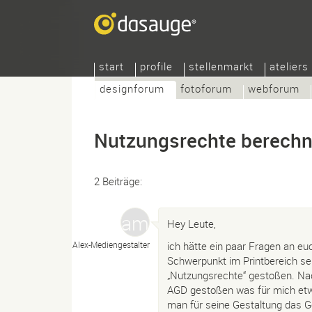
start
profile
stellenmarkt
ateliers
designforum
fotoforum
webforum
Nutzungsrechte berech
2 Beiträge:
Hey Leute,
Alex-
Mediengestalter
ich hätte ein paar Fragen an e
Schwerpunkt im Printbereich se
„Nutzungsrechte“ gestoßen. Nac
AGD gestoßen was für mich etw
man für seine Gestaltung das Ge