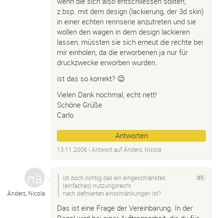
wenn die sich also entschliessen sollten,
z.bsp. mit dem design (lackierung, der 3d skin)
in einer echten rennserie anzutreten und sie
wollen den wagen in dem design lackieren
lassen, müssten sie sich erneut die rechte bei
mir einholen, da die erworbenen ja nur für
druckzwecke erworben wurden.
ist das so korrekt? 😉
Vielen Dank nochmal, echt nett!
Schöne Grüße
Carlo
Antworten
13.11.2006
| Antwort auf
Änders, Nicola
ist doch richtig das ein eingeschränktes
#5
(einfaches) nutzungsrecht
Änders, Nicola
nach definierten einschränkungen ist?
Das ist eine Frage der Vereinbarung. In der