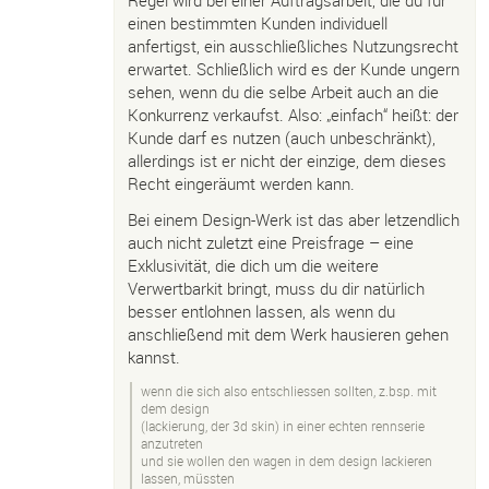
Regel wird bei einer Auftragsarbeit, die du für
einen bestimmten Kunden individuell
anfertigst, ein ausschließliches Nutzungsrecht
erwartet. Schließlich wird es der Kunde ungern
sehen, wenn du die selbe Arbeit auch an die
Konkurrenz verkaufst. Also: „einfach“ heißt: der
Kunde darf es nutzen (auch unbeschränkt),
allerdings ist er nicht der einzige, dem dieses
Recht eingeräumt werden kann.
Bei einem Design-Werk ist das aber letzendlich
auch nicht zuletzt eine Preisfrage – eine
Exklusivität, die dich um die weitere
Verwertbarkit bringt, muss du dir natürlich
besser entlohnen lassen, als wenn du
anschließend mit dem Werk hausieren gehen
kannst.
wenn die sich also entschliessen sollten, z.bsp. mit
dem design
(lackierung, der 3d skin) in einer echten rennserie
anzutreten
und sie wollen den wagen in dem design lackieren
lassen, müssten