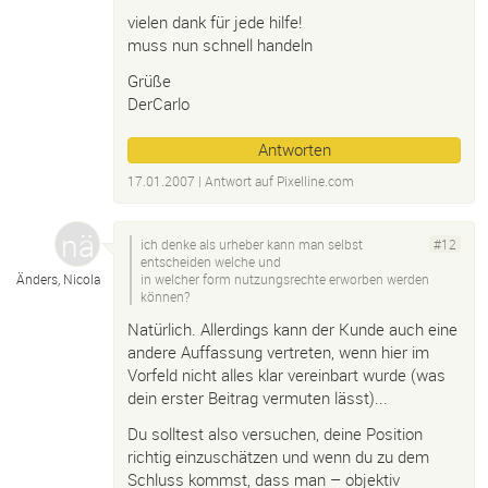
vielen dank für jede hilfe!
muss nun schnell handeln
Grüße
DerCarlo
Antworten
17.01.2007
| Antwort auf
Pixelline.
com
ich denke als urheber kann man selbst
#12
entscheiden welche und
Änders, Nicola
in welcher form nutzungsrechte erworben werden
können?
Natürlich. Allerdings kann der Kunde auch eine
andere Auffassung vertreten, wenn hier im
Vorfeld nicht alles klar vereinbart wurde (was
dein erster Beitrag vermuten lässt)...
Du solltest also versuchen, deine Position
richtig einzuschätzen und wenn du zu dem
Schluss kommst, dass man – objektiv