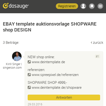
Registrieren
EBAY template auktionsvorlage SHOPWARE
shop DESIGN
3 Beiträge:
zurück
NEW shop online:
#1
www.deintemplate.de
Kirill Singer |
singercon.
com
referenzen:
www.spreepixel.de/referenzen
SHOPWARE SHOP 4999,-
www.deintemplate.de/shopware
Antworten
29.03.2016