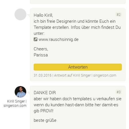
Hallo Kirill,
#2
ich bin freie Designerin und könnte Euch ein
Template erstellen. Infos über mich findest Du
unter:
www.rauschsinnig.de
Cheers,
Parissa
Antworten
31.03.2016
| Antwort auf
Kirill Singer |
singercon.
com
DANKE DIR
#3
aber wir haben doch templates u verkaufen sie
Kirill Singer |
wenn du kunden hast-dann bitte her damit-es
singercon.
com
gib PROVI!
beste grüße