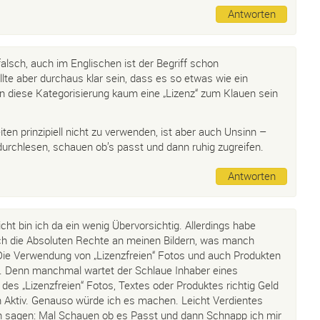
Antworten
falsch, auch im Englischen ist der Begriff schon
llte aber durchaus klar sein, dass es so etwas wie ein
in diese Kategorisierung kaum eine „Lizenz“ zum Klauen sein
en prinzipiell nicht zu verwenden, ist aber auch Unsinn –
urchlesen, schauen ob’s passt und dann ruhig zugreifen.
Antworten
cht bin ich da ein wenig Übervorsichtig. Allerdings habe
ch die Absoluten Rechte an meinen Bildern, was manch
Die Verwendung von „Lizenzfreien“ Fotos und auch Produkten
o. Denn manchmal wartet der Schlaue Inhaber eines
 des „Lizenzfreien“ Fotos, Textes oder Produktes richtig Geld
n Aktiv. Genauso würde ich es machen. Leicht Verdientes
h sagen: Mal Schauen ob es Passt und dann Schnapp ich mir