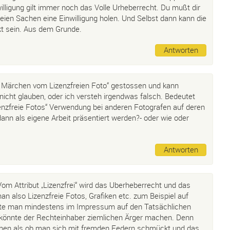
illigung gilt immer noch das Volle Urheberrecht. Du mußt dir
reien Sachen eine Einwilligung holen. Und Selbst dann kann die
t sein. Aus dem Grunde.
Antworten
as Märchen vom Lizenzfreien Foto“ gestossen und kann
ht glauben, oder ich versteh irgendwas falsch. Bedeutet
enzfreie Fotos“ Verwendung bei anderen Fotografen auf deren
ann als eigene Arbeit präsentiert werden?- oder wie oder
Antworten
 Vom Attribut „Lizenzfrei“ wird das Uberheberrecht und das
an also Lizenzfreie Fotos, Grafiken etc. zum Beispiel auf
llte man mindestens im Impressum auf den Tatsächlichen
könnte der Rechteinhaber ziemlichen Ärger machen. Denn
ehen als ob man sich mit fremden Federn schmückt und das