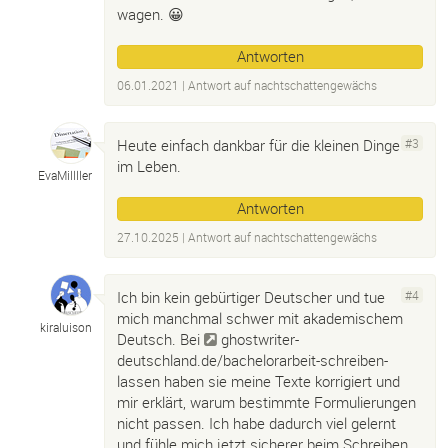
wagen. 😀
Antworten
06.01.2021
| Antwort auf
nachtschattengewächs
Heute einfach dankbar für die kleinen Dinge
#3
im Leben.
EvaMillller
Antworten
27.10.2025
| Antwort auf
nachtschattengewächs
Ich bin kein gebürtiger Deutscher und tue
#4
mich manchmal schwer mit akademischem
kiraluison
Deutsch. Bei
ghostwriter-
deutschland.de/bachelorarbeit-schreiben-
lassen
haben sie meine Texte korrigiert und
mir erklärt, warum bestimmte Formulierungen
nicht passen. Ich habe dadurch viel gelernt
und fühle mich jetzt sicherer beim Schreiben.