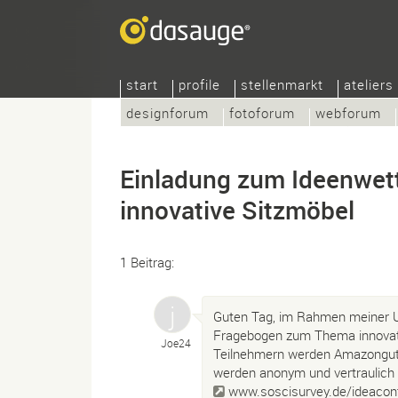
start
profile
stellenmarkt
ateliers
designforum
fotoforum
webforum
Einladung zum Ideenwet
innovative Sitzmöbel
1 Beitrag:
Guten Tag, im Rahmen meiner Un
Fragebogen zum Thema innovativ
Joe24
Teilnehmern werden Amazonguts
werden anonym und vertraulich 
www.soscisurvey.de/ideacon