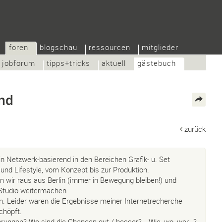
foren
blogschau
ressourcen
mitglieder
jobforum
tipps+tricks
aktuell
gästebuch
nd
zurück
in Netzwerk-basierend in den Bereichen Grafik- u. Set
nd Lifestyle, vom Konzept bis zur Produktion.
en wir raus aus Berlin (immer in Bewegung bleiben!) und
Studio weitermachen.
n. Leider waren die Ergebnisse meiner Internetrecherche
chöpft.
hrungen? Wo sind die Chancen gut / besser? …Wie, wo, wer…?