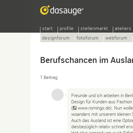
start
profile
stellenmarkt
ateliers
designforum
fotoforum
webforum
Berufschancen im Ausla
1 Beitrag:
Freunde und ich arbeiten in Berl
Design für Kunden aus Fashion u
(
www.romingo.de
). Nun woll
woanders mit unserem kleinen 
Auch das Ausland ist eine Optio
diesbezüglich relativ schnell ers
Hat also jemand von euch Erfa