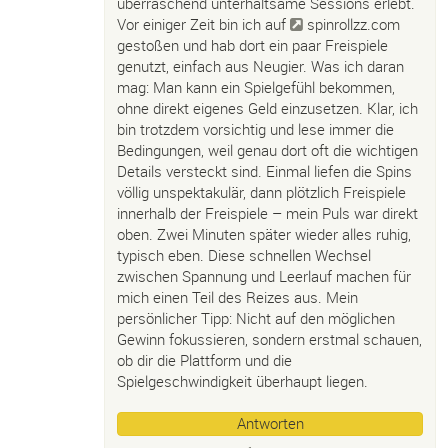
überraschend unterhaltsame Sessions erlebt.
Vor einiger Zeit bin ich auf
spinrollzz.com
gestoßen und hab dort ein paar Freispiele
genutzt, einfach aus Neugier. Was ich daran
mag: Man kann ein Spielgefühl bekommen,
ohne direkt eigenes Geld einzusetzen. Klar, ich
bin trotzdem vorsichtig und lese immer die
Bedingungen, weil genau dort oft die wichtigen
Details versteckt sind. Einmal liefen die Spins
völlig unspektakulär, dann plötzlich Freispiele
innerhalb der Freispiele – mein Puls war direkt
oben. Zwei Minuten später wieder alles ruhig,
typisch eben. Diese schnellen Wechsel
zwischen Spannung und Leerlauf machen für
mich einen Teil des Reizes aus. Mein
persönlicher Tipp: Nicht auf den möglichen
Gewinn fokussieren, sondern erstmal schauen,
ob dir die Plattform und die
Spielgeschwindigkeit überhaupt liegen.
Antworten