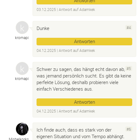
Antworten
03.12.2025
| Antwort auf
Adamkek
Dunke
#4
kromapi
Antworten
04.12.2025
| Antwort auf
Adamkek
Schwer zu sagen, das hängt echt davon ab,
#5
was jemand persönlich sucht. Es gibt da keine
kromapi
perfekte Lösung, deshalb probieren viele
einfach Verschiedenes aus.
Antworten
04.12.2025
| Antwort auf
Adamkek
Ich finde auch, dass es stark von der
#6
eigenen Situation und vom Tempo abhängt.
Mishelkorks