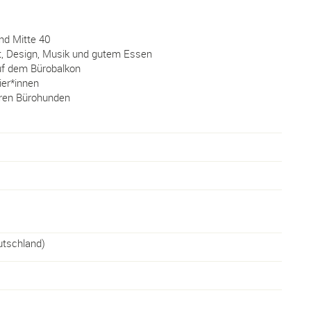
nd Mitte 40
st, Design, Musik und gutem Essen
f dem Bürobalkon
ier*innen
eren Bürohunden
tschland
)