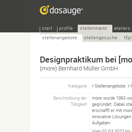
start
profile
stellenmarkt
ateliers
stellenangebote
stellengesuche
tfp
Designpraktikum bei [mo
(more) Bernhard Müller GmbH
Kategorie
Stellenangebote
Beschreibung der
more wurde 1993 von
Tätigkeit
gegründet. Dabei sta
erschafft er mit mor
innovative Lösungen
Aufgaben
Vom 01.03.2027 bis 