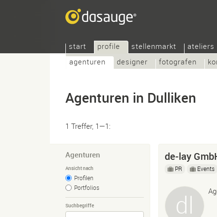
start
profile
stellenmarkt
ateliers
agenturen
designer
fotografen
ko
Agenturen in Dulliken
1 Treffer, 1—1:
Agenturen
de-lay Gmb
PR
Events
Ansicht nach
Profilen
Portfolios
Ag
Suchbegriffe