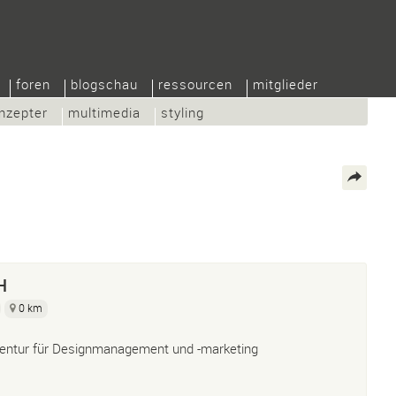
foren
blogschau
ressourcen
mitglieder
nzepter
multimedia
styling
H
0 km
entur für Designmanagement und -marketing