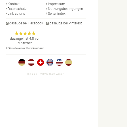
Kontakt
Impressum
Datenschutz
Nutzungsbedingungen
Link zu uns
Seitenindex
dasauge bei Facebook
dasauge bei Pinterest
Designer,
dasauge
Anonym
dasauge
hat
4.8
von
5
Sternen
Fotografen,
37
Bewertungen auf ProvenExpert.com
Agenturen,
Portfolios
und Jobs.
©1997—2026 DAS AUGE