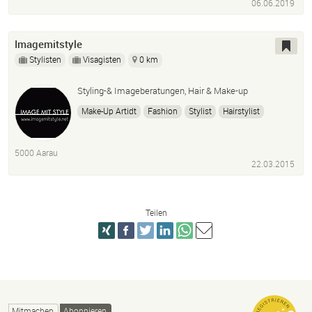
06.06.2019
Imagemitstyle
Stylisten
Visagisten
0 km
Styling-& Imageberatungen, Hair & Make-up
Make-Up Artidt
Fashion
Stylist
Hairstylist
5000 Aarau
22.03.2015
Teilen
Mitmachen
Abonnieren