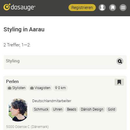
Registrieren
Styling in Aarau
2 Treffer, 1—2:
Styling
Perlen
Stylisten
Visagisten
0 km
Deutschlandmitarbeiter
Schmuck
Uhren
Beads
Dänish Design
Gold
Silber
Glas
Ringe
Ketten
Christina
Joanli Nor
Julie Sandlau
Noa
Pandora
ByBiehl
5000 Odense C (Dänemark)