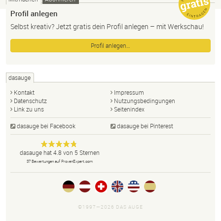
Profil anlegen
Selbst kreativ? Jetzt gratis dein Profil anlegen – mit Werkschau!
Profil anlegen…
dasauge
Kontakt
Impressum
Datenschutz
Nutzungsbedingungen
Link zu uns
Seitenindex
dasauge bei Facebook
dasauge bei Pinterest
Designer,
dasauge
Anonym
dasauge
hat
4.8
von
5
Sternen
Fotografen,
37
Bewertungen auf ProvenExpert.com
Agenturen,
Portfolios
und Jobs.
©1997—2026 DAS AUGE