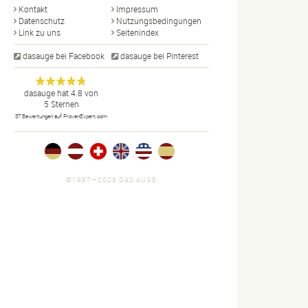
Kontakt
Impressum
Datenschutz
Nutzungsbedingungen
Link zu uns
Seitenindex
dasauge bei Facebook
dasauge bei Pinterest
Designer,
dasauge
Anonym
dasauge
hat
4.8
von
5
Sternen
Fotografen,
37
Bewertungen auf ProvenExpert.com
Agenturen,
Portfolios
und Jobs.
©1997—2026 DAS AUGE