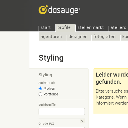
start
profile
stellenmarkt
ateliers
agenturen
designer
fotografen
ko
Styling
Leider wurde
Styling
gefunden.
Ansicht nach
Profilen
Bitte versuche es
Portfolios
Kategorie. Wenn 
informiert werden
Suchbegriffe
Ort oder PLZ