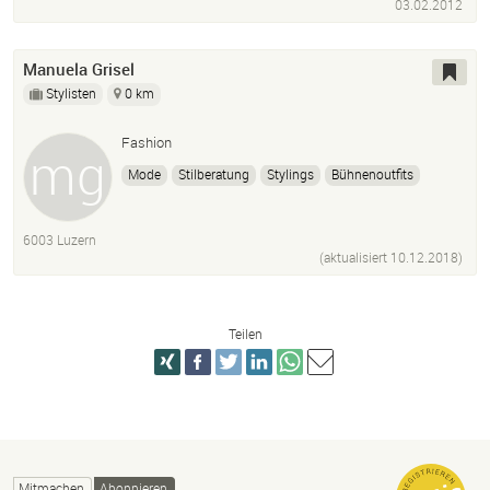
03.02.2012
Manuela Grisel
Stylisten
0 km
Fashion
Mode
Stilberatung
Stylings
Bühnenoutfits
Shootings
6003 Luzern
(aktualisiert
10.12.2018
)
Teilen
Mitmachen
Abonnieren