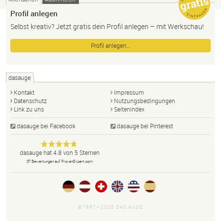
Profil anlegen
Selbst kreativ? Jetzt gratis dein Profil anlegen – mit Werkschau!
Profil anlegen…
dasauge
Kontakt
Impressum
Datenschutz
Nutzungsbedingungen
Link zu uns
Seitenindex
dasauge bei Facebook
dasauge bei Pinterest
Designer,
dasauge
Anonym
dasauge
hat
4.8
von
5
Sternen
Fotografen,
37
Bewertungen auf ProvenExpert.com
Agenturen,
Portfolios
und Jobs.
©1997—2026 DAS AUGE