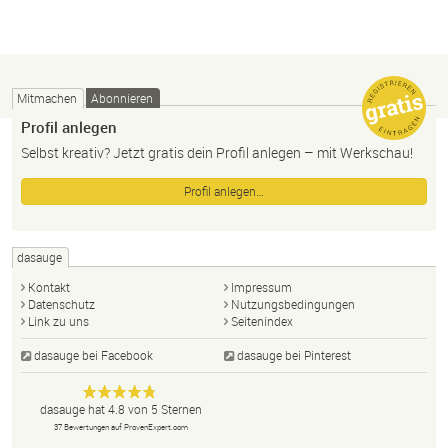
Mitmachen
Abonnieren
Profil anlegen
Selbst kreativ? Jetzt gratis dein Profil anlegen – mit Werkschau!
Profil anlegen…
dasauge
Kontakt
Impressum
Datenschutz
Nutzungsbedingungen
Link zu uns
Seitenindex
dasauge bei Facebook
dasauge bei Pinterest
Designer,
dasauge
Anonym
dasauge
hat
4.8
von
5
Sternen
Fotografen,
37
Bewertungen auf ProvenExpert.com