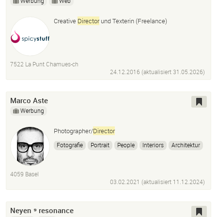
Werbung
Web
Creative
Director
und Texterin (Freelance)
7522 La Punt Chamues-ch
24.12.2016 (aktualisiert
31.05.2026
)
Marco Aste
Werbung
Photographer/
Director
Fotografie
Portrait
People
Interiors
Architektur
Photoshop
Bücher
Kunst
4059 Basel
03.02.2021 (aktualisiert
11.12.2024
)
Neyen ⁹ resonance