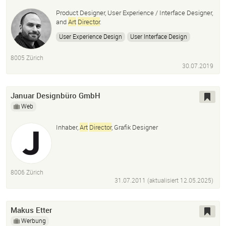
Product Designer, User Experience / Interface Designer,
and
Art
Director
.
User Experience Design
User Interface Design
Design Consulting
Art
Direction
Sketch
Figma
8005 Zürich
Product Design
User Testing
Web Design
30.07.2019
Branding
Januar Designbüro GmbH
Web
Inhaber,
Art
Director
, Grafik Designer
8006 Zürich
31.07.2011 (aktualisiert
12.05.2025
)
Makus Etter
Werbung