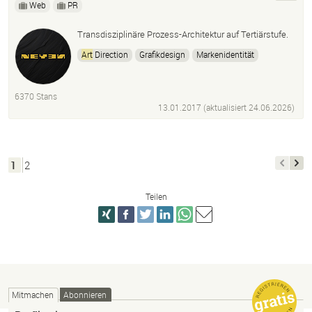
Web
PR
Transdisziplinäre Prozess-Architektur auf Tertiärstufe.
Art
Direction
Grafikdesign
Markenidentität
Marktkommunikation
integrierte Kommunikation
Multidimensionaler
Art
ist für Sensorik
Rhythmik
6370 Stans
13.01.2017 (aktualisiert
24.06.2026
)
1
2
Teilen
Mitmachen
Abonnieren