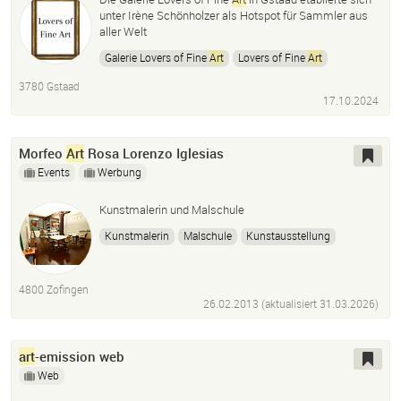
unter Irène Schönholzer als Hotspot für Sammler aus
aller Welt
Galerie Lovers of Fine
Art
Lovers of Fine
Art
Galerie Lovers of Fine
Art
Gstaad
3780 Gstaad
17.10.2024
Morfeo
Art
Rosa Lorenzo Iglesias
Events
Werbung
Kunstmalerin und Malschule
Kunstmalerin
Malschule
Kunstausstellung
Galerie
4800 Zofingen
26.02.2013 (aktualisiert
31.03.2026
)
art
-emission web
Web