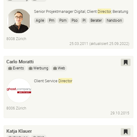
Senior Projektmanager Digital, Client
Director
, Beratung
Agile
Pm
Psm
Pso
Pl
Berater
hands-on
just do it
8008 Zürich
25.03.2011 (aktualisiert
25.09.2022
)
Carlo Moratti
Events
Werbung
Web
Client Service
Director
8006 Zürich
29.10.2015
Katja Klauer