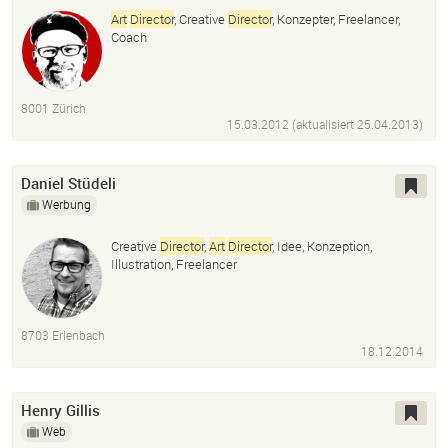
Art
Director
, Creative
Director
, Konzepter, Freelancer,
Coach
8001 Zürich
15.03.2012 (aktualisiert
25.04.2013
)
Daniel Stüdeli
Werbung
Creative
Director
,
Art
Director
, Idee, Konzeption,
Illustration, Freelancer
8703 Erlenbach
18.12.2014
Henry Gillis
Web