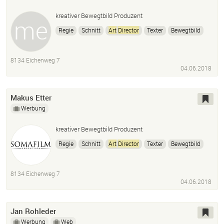
kreativer Bewegtbild Produzent
Regie
Schnitt
Art
Director
Texter
Bewegtbild
Film
Video
B2B
B2C
Premiere Pro
Photoshop
After Effects
Avid
Dop
8134 Eichenweg 7
04.06.2018
Makus Etter
Werbung
kreativer Bewegtbild Produzent
Regie
Schnitt
Art
Director
Texter
Bewegtbild
Film
Video
B2B
B2C
Premiere Pro
Photoshop
After Effects
Avid
Dop
8134 Eichenweg 7
04.06.2018
Jan Rohleder
Werbung
Web