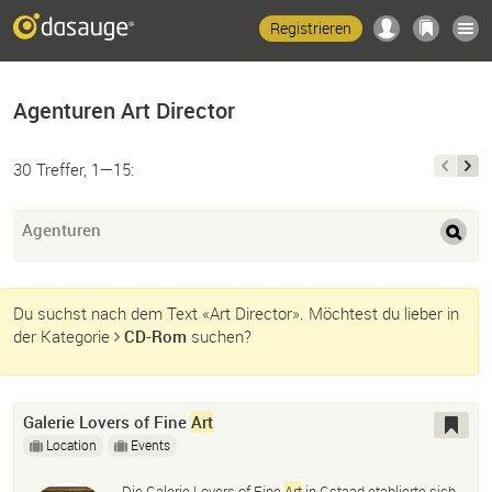
Registrieren
Agenturen Art Director
30 Treffer, 1—15:
Agenturen
Du suchst nach dem Text «Art Director». Möchtest du lieber in
der Kategorie
CD-Rom
suchen?
Galerie Lovers of Fine
Art
Location
Events
Die Galerie Lovers of Fine
Art
in Gstaad etablierte sich