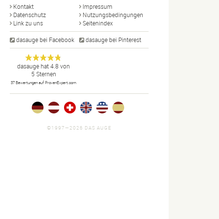
Kontakt
Impressum
Datenschutz
Nutzungsbedingungen
Link zu uns
Seitenindex
dasauge bei Facebook
dasauge bei Pinterest
Designer,
dasauge
Anonym
dasauge
hat
4.8
von
5
Sternen
Fotografen,
37
Bewertungen auf ProvenExpert.com
Agenturen,
Portfolios
und Jobs.
©1997—2026 DAS AUGE