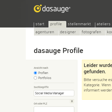
start
profile
stellenmarkt
ateliers
agenturen
designer
fotografen
ko
dasauge Profile
Leider wurde
Ansicht nach
gefunden.
Profilen
Portfolios
Bitte versuche es
Kategorie. Wenn 
Suchbegriffe
informiert werden
Ort oder PLZ