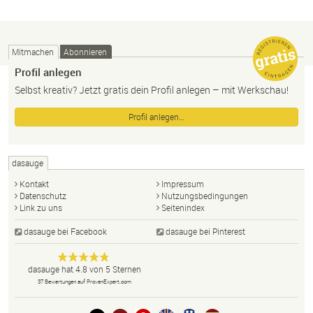
Mitmachen
Abonnieren
Profil anlegen
Selbst kreativ? Jetzt gratis dein Profil anlegen – mit Werkschau!
Profil anlegen…
dasauge
Kontakt
Impressum
Datenschutz
Nutzungsbedingungen
Link zu uns
Seitenindex
dasauge bei Facebook
dasauge bei Pinterest
Designer,
dasauge
Anonym
dasauge
hat
4.8
von
5
Sternen
Fotografen,
37
Bewertungen auf ProvenExpert.com
Agenturen,
Portfolios