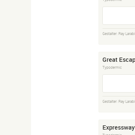
Gestalter:
Ray Larab
Great Esca
Typodermic
Gestalter:
Ray Larab
Expressway
Typodermic