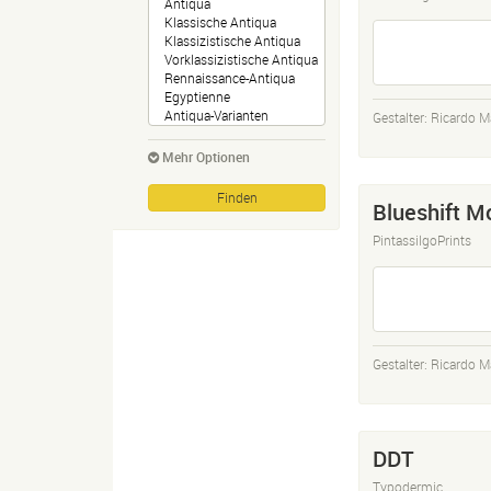
Gestalter:
Ricardo M
Mehr Optionen
Blueshift M
PintassilgoPrints
Gestalter:
Ricardo M
DDT
Typodermic