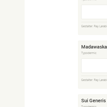
Gestalter:
Ray Larab
Madawaska
Typodermic
Gestalter:
Ray Larab
Sui Generis
Typodermic