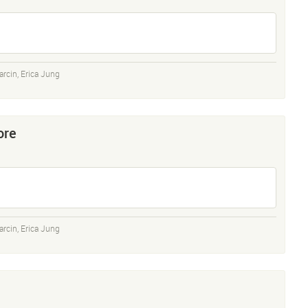
arcin
,
Erica Jung
ore
arcin
,
Erica Jung