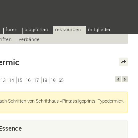
foren
blogschau
ressourcen
mitglieder
riften
verbände
ermic
13
14
15
16
17
18
19…65
ch Schriften von Schrifthaus «Pintassilgoprints, Typodermic».
Essence