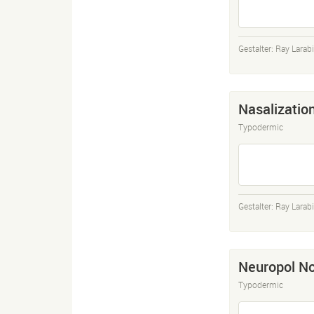
Gestalter:
Ray Larab
Nasalizatio
Typodermic
Gestalter:
Ray Larab
Neuropol N
Typodermic