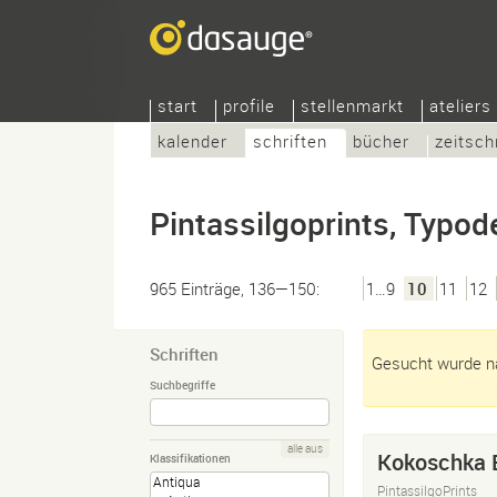
start
profile
stellenmarkt
ateliers
kalender
schriften
bücher
zeitsch
Pintassilgoprints, Typod
965 Einträge, 136—150:
1…9
10
11
12
Schriften
Gesucht wurde na
Suchbegriffe
alle aus
Kokoschka 
Klassifikationen
PintassilgoPrints