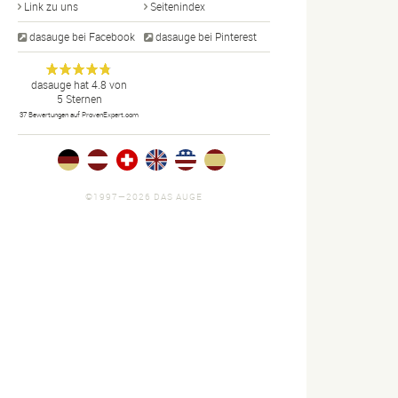
Link zu uns
Seitenindex
dasauge bei Facebook
dasauge bei Pinterest
Designer,
dasauge
Anonym
dasauge
hat
4.8
von
5
Sternen
Fotografen,
37
Bewertungen auf ProvenExpert.com
Agenturen,
Portfolios
und Jobs.
©1997—2026 DAS AUGE