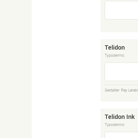
Telidon
Typodermic
Gestalter:
Ray Larab
Telidon Ink
Typodermic