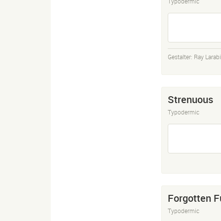
Typodermic
Gestalter:
Ray Larab
Strenuous
Typodermic
Forgotten F
Typodermic