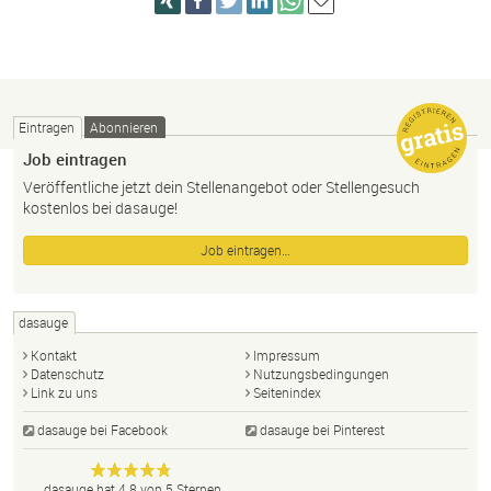
Eintragen
Abonnieren
Job eintragen
Veröffentliche jetzt dein Stellenangebot oder Stellengesuch
kostenlos bei dasauge!
Job eintragen…
dasauge
Kontakt
Impressum
Datenschutz
Nutzungsbedingungen
Link zu uns
Seitenindex
dasauge bei Facebook
dasauge bei Pinterest
Designer,
dasauge
Anonym
dasauge
hat
4.8
von
5
Sternen