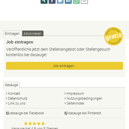
Eintragen
Abonnieren
Job eintragen
Veröffentliche jetzt dein Stellenangebot oder Stellengesuch
kostenlos bei dasauge!
Job eintragen…
dasauge
Kontakt
Impressum
Datenschutz
Nutzungsbedingungen
Link zu uns
Seitenindex
dasauge bei Facebook
dasauge bei Pinterest
Designer,
dasauge
Anonym
dasauge
hat
4.8
von
5
Sternen