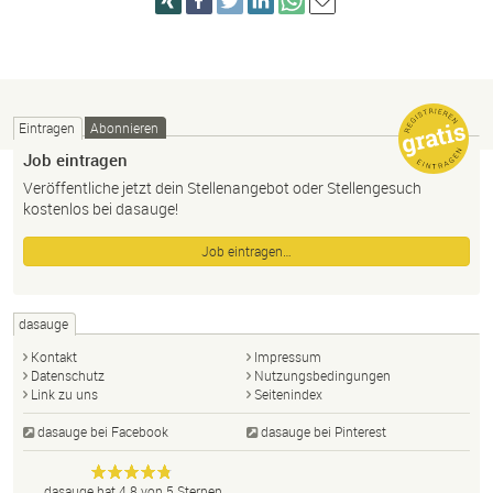
Eintragen
Abonnieren
Job eintragen
Veröffentliche jetzt dein Stellenangebot oder Stellengesuch
kostenlos bei dasauge!
Job eintragen…
dasauge
Kontakt
Impressum
Datenschutz
Nutzungsbedingungen
Link zu uns
Seitenindex
dasauge bei Facebook
dasauge bei Pinterest
Designer,
dasauge
Anonym
dasauge
hat
4.8
von
5
Sternen