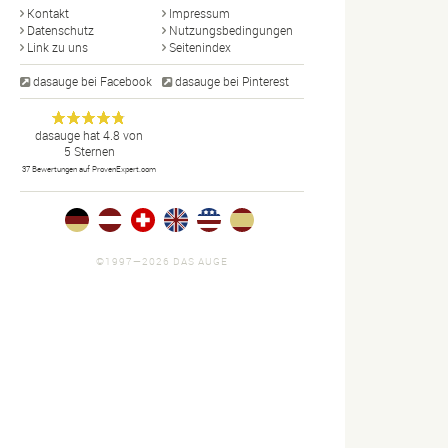
Kontakt
Impressum
Datenschutz
Nutzungsbedingungen
Link zu uns
Seitenindex
dasauge bei Facebook
dasauge bei Pinterest
Designer,
dasauge
Anonym
dasauge
hat
4.8
von
5
Sternen
Fotografen,
37
Bewertungen auf ProvenExpert.com
Agenturen,
Portfolios
und Jobs.
©1997—2026 DAS AUGE