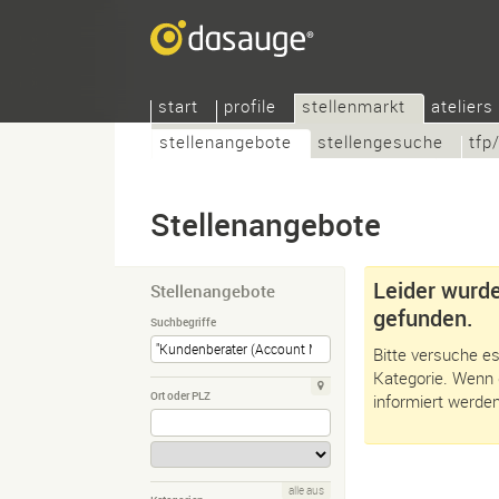
start
profile
stellenmarkt
ateliers
stellenangebote
stellengesuche
tfp
Stellenangebote
Leider wurde
Stellenangebote
gefunden.
Suchbegriffe
Bitte versuche es
Kategorie. Wenn 
Ort oder PLZ
informiert werden
alle aus