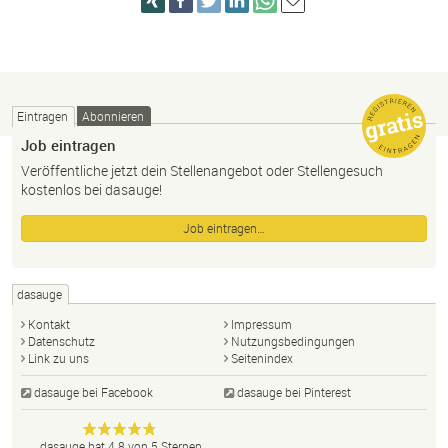
Eintragen
Abonnieren
Job eintragen
Veröffentliche jetzt dein Stellenangebot oder Stellengesuch
kostenlos bei dasauge!
Job eintragen…
dasauge
Kontakt
Impressum
Datenschutz
Nutzungsbedingungen
Link zu uns
Seitenindex
dasauge bei Facebook
dasauge bei Pinterest
Designer,
dasauge
Anonym
dasauge
hat
4.8
von
5
Sternen