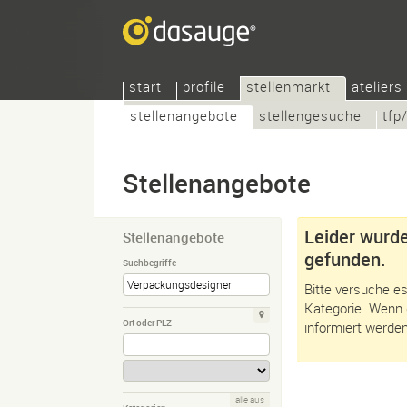
start
profile
stellenmarkt
ateliers
stellenangebote
stellengesuche
tfp
Stellenangebote
Leider wurde
Stellenangebote
gefunden.
Suchbegriffe
Bitte versuche es
Kategorie. Wenn 
Ort oder PLZ
informiert werden
alle aus