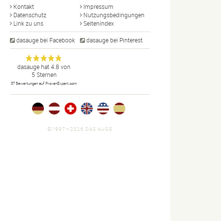
Kontakt
Impressum
Datenschutz
Nutzungsbedingungen
Link zu uns
Seitenindex
dasauge bei Facebook
dasauge bei Pinterest
Designer,
dasauge
Anonym
dasauge
hat
4.8
von
5
Sternen
Fotografen,
37
Bewertungen auf ProvenExpert.com
Agenturen,
Portfolios
und Jobs.
©1997—2026 DAS AUGE