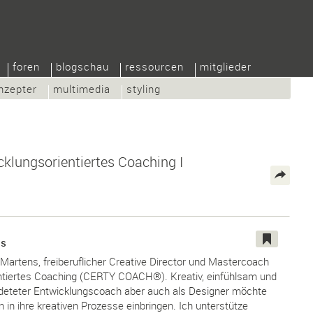
foren
blogschau
ressourcen
mitglieder
nzepter
multimedia
styling
icklungsorientiertes Coaching I
ns
a Martens, freiberuflicher Creative Director und Mastercoach
entiertes Coaching (CERTY COACH®). Kreativ, einfühlsam und
ildeteter Entwicklungscoach aber auch als Designer möchte
 in ihre kreativen Prozesse einbringen. Ich unterstütze