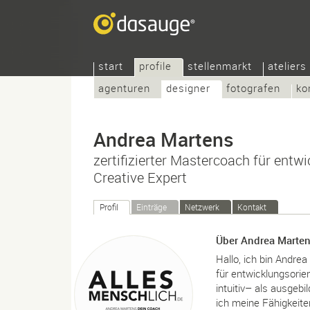
start
profile
stellenmarkt
ateliers
agenturen
designer
fotografen
ko
Andrea Martens
zertifizierter Mastercoach für entw
Creative Expert
Profil
Einträge
Netzwerk
Kontakt
Über Andrea Marte
Hallo, ich bin Andre
für entwicklungsori
intuitiv– als ausgeb
ich meine Fähigkeiten