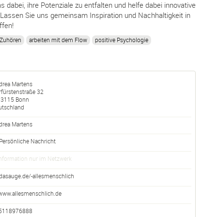
abei, ihre Potenziale zu entfalten und helfe dabei innovative
 Lassen Sie uns gemeinsam Inspiration und Nachhaltigkeit in
ffen!
 Zuhören
arbeiten mit dem Flow
positive Psychologie
drea Martens
fürstenstraße 32
53115
Bonn
utschland
drea
Martens
Persönliche Nachricht
nformation nur im Netzwerk
dasauge.de/-allesmenschlich
www.allesmenschlich.de
5118976888