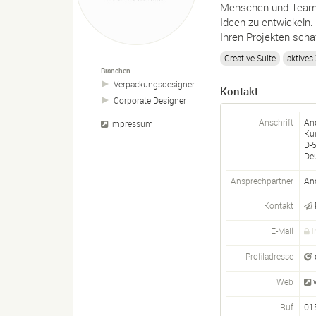
Menschen und Teams d
Ideen zu entwickeln.
Ihren Projekten scha
Creative Suite
aktives
Branchen
Verpackungsdesigner
Kontakt
Corporate Designer
Anschrift
An
Impressum
Kur
D-
De
Ansprechpartner
An
Kontakt
E-Mail
I
Profiladresse
Web
Ruf
01