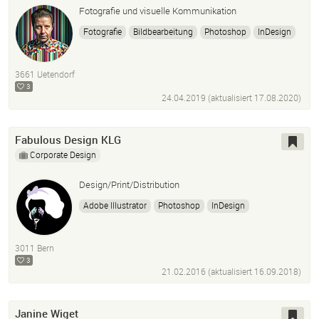
Fotografie und visuelle Kommunikation
Fotografie
Bildbearbeitung
Photoshop
InDesign
Illustrator
3661 Uetendorf
3
24.04.2019 (aktualisiert
17.08.2020
)
Fabulous Design KLG
Corporate Design
Design/Print/Distribution
Adobe Illustrator
Photoshop
InDesign
3011 Bern
3
21.02.2016 (aktualisiert
16.09.2018
)
Janine Wiget