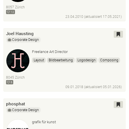
Gestaltung
Broschüren
8057 Zürich
12
23.04.2010 (aktualisiert
17.05.2021
)
Joel Hausting
Corporate Design
Freelance Art Director
Layout
Bildbearbeitung
Logodesign
Composing
Animation
Photoshop
InDesign
Adobe Illustrator
After Effects
8045 Zürich
6
09.01.2018 (aktualisiert
05.01.2026
)
phosphat
Corporate Design
grafik für kunst