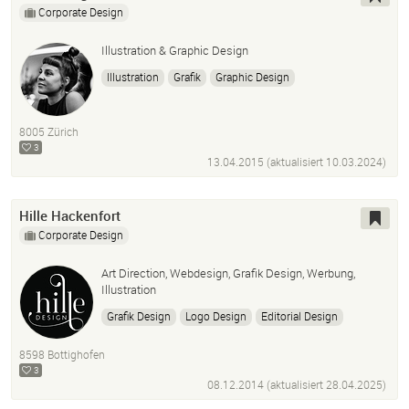
Corporate Design
Illustration & Graphic Design
Illustration
Grafik
Graphic Design
Wissenschaftliche Illustration
Scientific Illustration
8005 Zürich
3
13.04.2015 (aktualisiert
10.03.2024
)
Hille Hackenfort
Corporate Design
Art Direction, Webdesign, Grafik Design, Werbung,
Illustration
Grafik Design
Logo Design
Editorial Design
Webdesign
Werbung
Corporate Design
8598 Bottighofen
Illustration
3
08.12.2014 (aktualisiert
28.04.2025
)