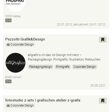
5000 Aarau
6
20.01.2012 (aktualisiert
24.01.2012
)
Pezzotti Grafik&Design
Corporate Design
allgrafics.ch das ist Design mit Herz –
Packagingdesign, Printgrafik, Illustration, Retouchen
Packagingdesign
Printgrafik
Coporate Design
Illustration
Textildesign
Fotocomposing
8340 Hinwil
Retouche
4
29.09.2021
fotostudio z-arts | grafisches atelier z-grafix
Corporate Design