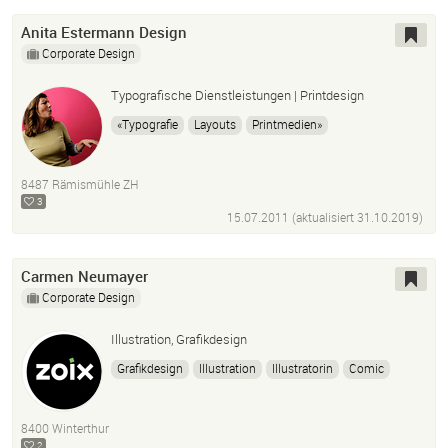
Anita Estermann Design
Corporate Design
Typografische Dienstleistungen | Printdesign
«Typografie
Layouts
Printmedien»
«Agentur Für Werbung
Kommunikation
Werbetexte»
«Onlinemedien
Illustrationen
8487 Rämismühle ZH
Vektorisieren»
«Social-Media»
3
15.07.2011 (aktualisiert
31.10.2019
)
Carmen Neumayer
Corporate Design
Illustration, Grafikdesign
Grafikdesign
Illustration
Illustratorin
Comic
Infografik
Logo
CorporateDesign
Karten
Pläne
Photoshop
Bildbearbeitung
Indesign
Typografie
8400 Winterthur
Layout
Coprporate-Publishing
Magazin
2