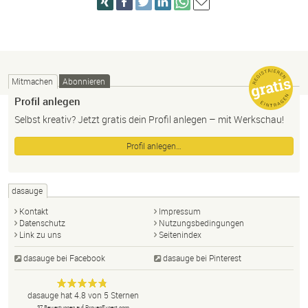
Mitmachen
Abonnieren
Profil anlegen
Selbst kreativ? Jetzt gratis dein Profil anlegen – mit Werkschau!
Profil anlegen…
dasauge
Kontakt
Impressum
Datenschutz
Nutzungsbedingungen
Link zu uns
Seitenindex
dasauge bei Facebook
dasauge bei Pinterest
Designer,
dasauge
Anonym
dasauge
hat
4.8
von
5
Sternen
37
Bewertungen auf ProvenExpert.com