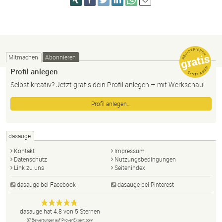
Mitmachen
Abonnieren
Profil anlegen
Selbst kreativ? Jetzt gratis dein Profil anlegen – mit Werkschau!
Profil anlegen…
dasauge
Kontakt
Impressum
Datenschutz
Nutzungsbedingungen
Link zu uns
Seitenindex
dasauge bei Facebook
dasauge bei Pinterest
Designer,
dasauge
Anonym
dasauge
hat
4.8
von
5
Sternen
Fotografen,
37
Bewertungen auf ProvenExpert.com