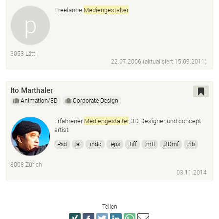
Freelance
Mediengestalter
3053 Lätti
22.07.2006 (aktualisiert
15.09.2011
)
Ito Marthaler
Animation/3D
Corporate Design
Erfahrener
Mediengestalter
, 3D Designer und concept
artist
Psd
.ai
.indd
.eps
.tiff
.mtl
.3Dmf
.rib
.dae
.obj
.fbx
.dxf
.3Ds
.stl
.sia
.bvh
8008 Zürich
.svg
.ply
.x3D
03.11.2014
Teilen