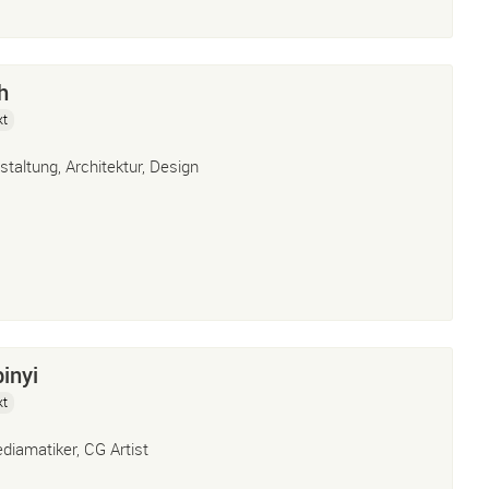
h
kt
staltung, Architektur, Design
inyi
kt
diamatiker, CG Artist