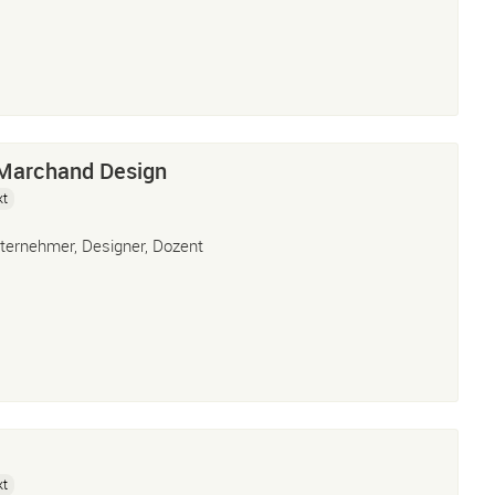
n
 Marchand Design
kt
ternehmer, Designer, Dozent
kt