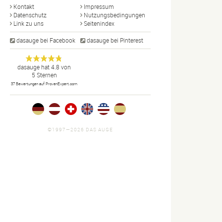
Kontakt
Impressum
Datenschutz
Nutzungsbedingungen
Link zu uns
Seitenindex
dasauge bei Facebook
dasauge bei Pinterest
Designer,
dasauge
Anonym
dasauge
hat
4.8
von
5
Sternen
Fotografen,
37
Bewertungen auf ProvenExpert.com
Agenturen,
Portfolios
und Jobs.
©1997—2026 DAS AUGE