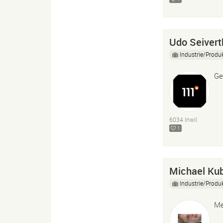
Udo Seivert
Industrie/Produ
Ge
6034 Inwil
1
Michael Kub
Industrie/Produ
Me