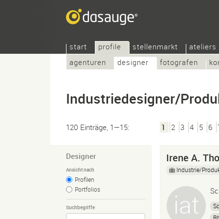
start
profile
stellenmarkt
ateliers
agenturen
designer
fotografen
ko
Industriedesigner/Produ
120 Einträge, 1—15:
1
2
3
4
5
6
Designer
Irene A. Th
Industrie/Produ
Ansicht nach
Profilen
Portfolios
Sc
S
Suchbegriffe
R