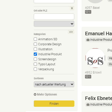
4057 Basel
Ort oder PLZ
1
Emanuel H
alle
Kategorien
Animation/3D
Industrie/Produ
Corporate Design
Illustration
Pr
Industrie/Produkt
H
Screendesign
Il
Typo/Layout
Verpackung
4952 Eriswil
1
Sortieren
Mehr Optionen
Felix Ebnet
Industrie/Produ