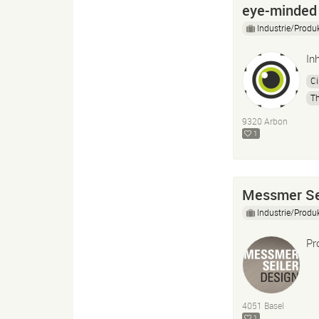
eye-minded
Industrie/Produ
In
C
Th
Pr
9320 Arbon
A
1
Messmer Se
Industrie/Produ
Pr
4051 Basel
1