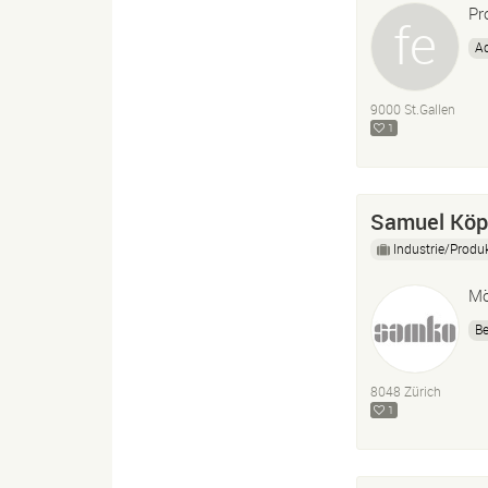
Pr
Ad
9000 St.Gallen
1
Samuel Köp
Industrie/Produ
Mö
B
8048 Zürich
1