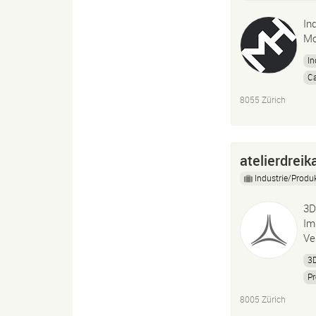
In
Mo
In
C
P
8055 Zürich
atelierdreik
Industrie/Produ
3D
Im
Ve
3D
Pr
Te
8005 Zürich