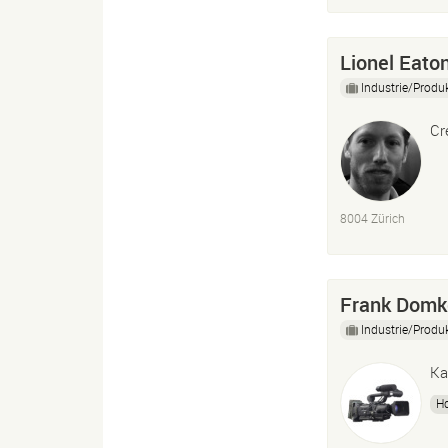
Lionel Eato
Industrie/Produ
Cr
8004 Zürich
Frank Domk
Industrie/Produ
Ka
H