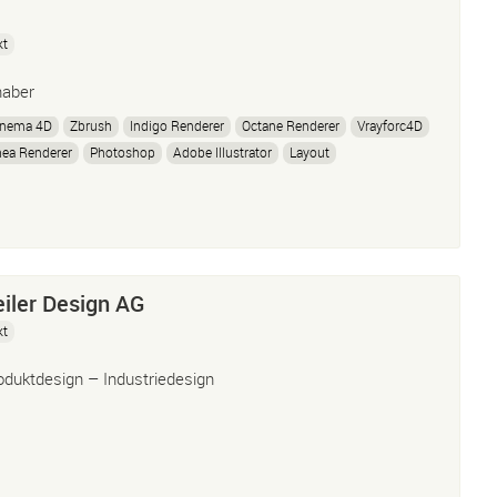
kt
haber
inema 4D
Zbrush
Indigo Renderer
Octane Renderer
Vrayforc4D
ea Renderer
Photoshop
Adobe Illustrator
Layout
oduktvisualisierung
Architekturvisualisierung
Illustration
nimation
iler Design AG
kt
oduktdesign – Industriedesign