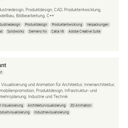
dustriedesign, Produktdesign, CAD, Produktentwicklung,
dellbau, Bildbearbeitung, C++
dustriedesign
Produktdesign
Produktentwicklung
Verpackungen
ad
Solidworks
Siemens Nx
Catia V6
Adobe Creative Suite
hotoshop
Adobe Illustrator
InDesign
Prototyping
Modellbau
ant
kt
 Visualisierung und Animation für Architektur, Innenarchitektur,
mobilienpromotion, Produktdesign, Infrastruktur- und
rkehrsplanung, Industrie und Technik
 Visualisierung
Architekturvisualisierung
3D Animation
oduktvisualisierung
Industrievisualisierung
chnische Visualisierungen
3ds Max
Vray/corona