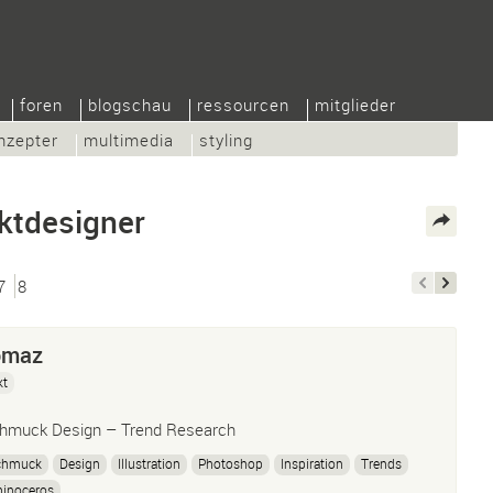
foren
blogschau
ressourcen
mitglieder
nzepter
multimedia
styling
ktdesigner
7
8
omaz
kt
hmuck Design – Trend Research
chmuck
Design
Illustration
Photoshop
Inspiration
Trends
hinoceros