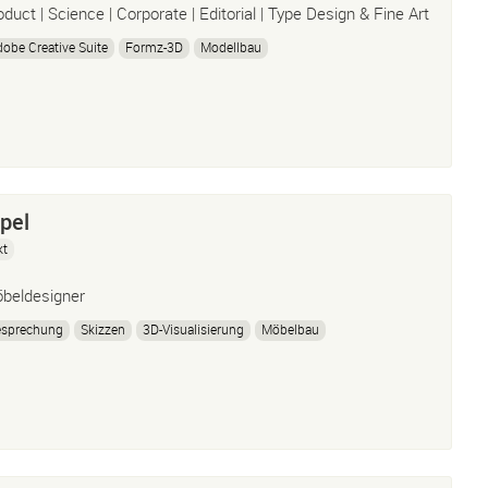
oduct | Science | Corporate | Editorial | Type Design & Fine Art
obe Creative Suite
Formz-3D
Modellbau
pel
kt
beldesigner
esprechung
Skizzen
3D-Visualisierung
Möbelbau