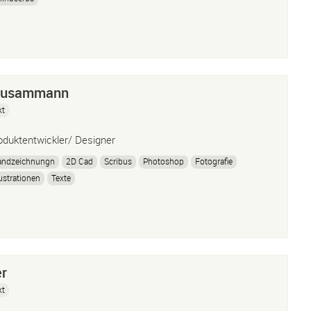
ausammann
kt
oduktentwickler/ Designer
andzeichnungn
2D Cad
Scribus
Photoshop
Fotografie
lustrationen
Texte
er
kt