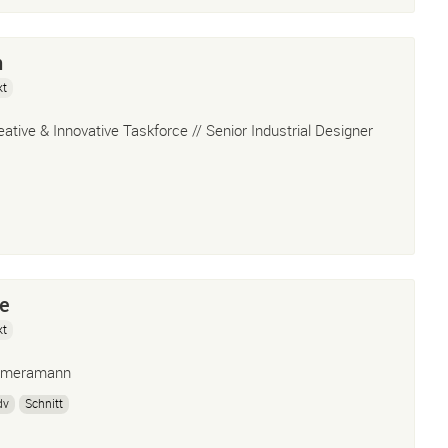
n
kt
eative & Innovative Taskforce // Senior Industrial Designer
e
kt
meramann
dv
Schnitt