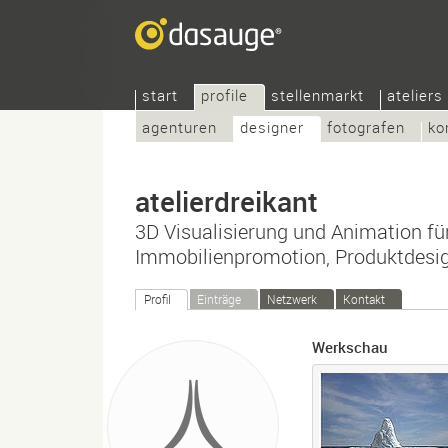
start
profile
stellenmarkt
ateliers
agenturen
designer
fotografen
ko
atelierdreikant
3D Visualisierung und Animation für
Immobilienpromotion, Produktdesign
Profil
Einträge
Netzwerk
Kontakt
Werkschau