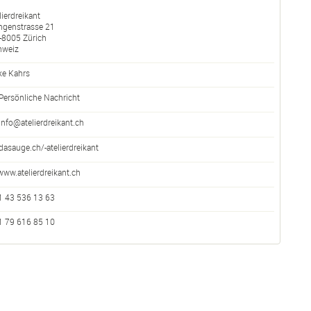
lierdreikant
ngenstrasse 21
-
8005
Zürich
hweiz
ke Kahrs
Persönliche Nachricht
info@atelierdreikant.ch
dasauge.ch/-atelierdreikant
www.atelierdreikant.ch
1 43 536 13 63
1 79 616 85 10