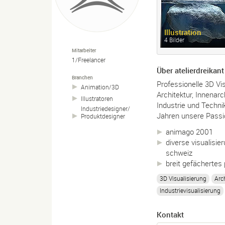
Illustration
4 Bilder
Mitarbeiter
1/Freelancer
Über atelierdreikant
Branchen
Professionelle 3D Vi
Animation/
3D
Architektur, Innenarc
Illustratoren
Industrie und Technik
Industriedesigner/
Jahren unsere Passi
Produktdesigner
animago 2001
diverse visualisie
schweiz
breit gefächertes 
3D Visualisierung
Arc
Industrievisualisierung
Kontakt