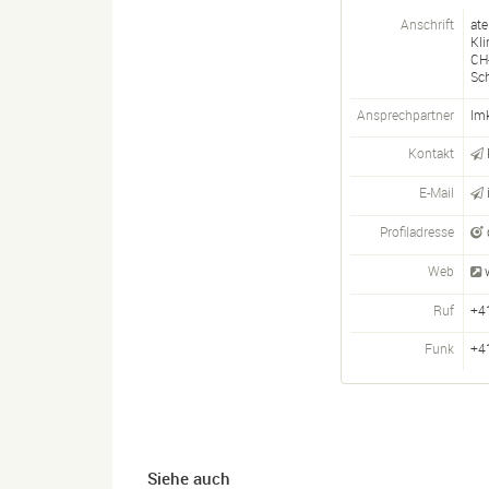
Anschrift
ate
Kli
CH
Sc
Ansprechpartner
Im
Kontakt
E-Mail
Profiladresse
Web
Ruf
+4
Funk
+4
Siehe auch