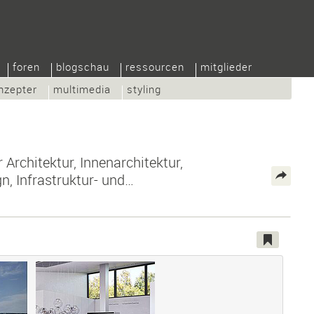
foren
blogschau
ressourcen
mitglieder
nzepter
multimedia
styling
 Architektur, Innenarchitektur,
, Infrastruktur- und…