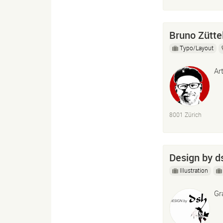
Bruno Zütte
Typo/Layout
Ar
8001 Zürich
Design by d
Illustration
Gr