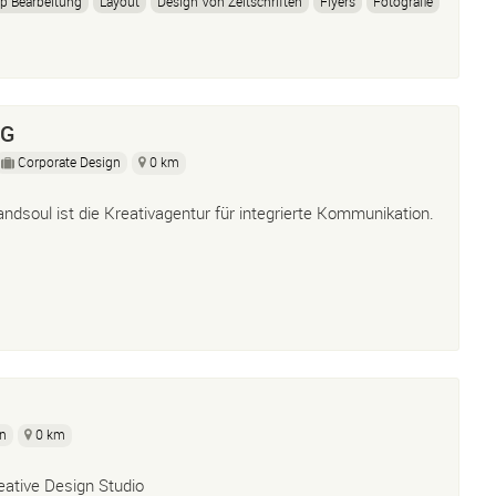
p Bearbeitung
Layout
Design Von Zeitschriften
Flyers
Fotografie
ability
Dolmetschen Auf Dem Japanischem Markt
Adobe: Indes
AG
Corporate Design
0 km
andsoul ist die Kreativagentur für integrierte Kommunikation.
gn
0 km
eative Design Studio