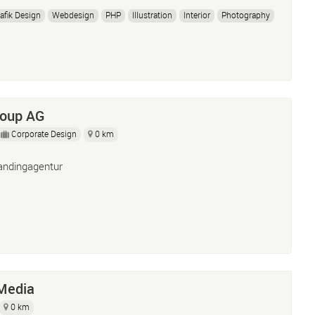
afik Design
Webdesign
PHP
Illustration
Interior
Photography
roup AG
Corporate Design
0 km
andingagentur
Media
0 km