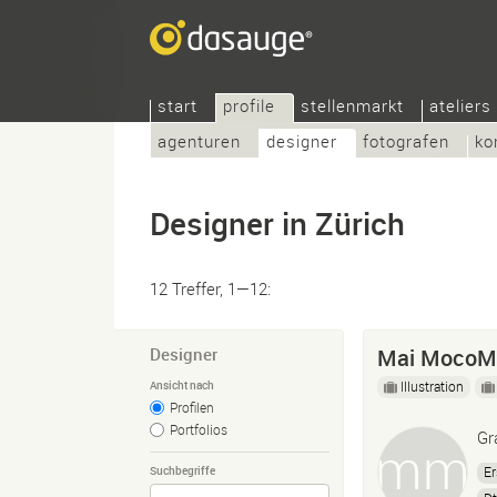
start
profile
stellenmarkt
ateliers
agenturen
designer
fotografen
ko
Designer in Zürich
12 Treffer, 1—12:
Designer
Mai MocoM
Illustration
Ansicht nach
Profilen
Portfolios
Gr
Er
Suchbegriffe