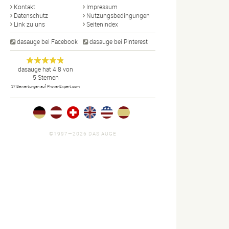
Kontakt
Impressum
Datenschutz
Nutzungsbedingungen
Link zu uns
Seitenindex
dasauge bei Facebook
dasauge bei Pinterest
Designer,
dasauge
Anonym
dasauge
hat
4.8
von
5
Sternen
Fotografen,
37
Bewertungen auf ProvenExpert.com
Agenturen,
Portfolios
und Jobs.
©1997—2026 DAS AUGE