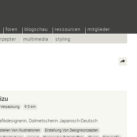
foren
blogschau
ressourcen
mitglieder
nzepter
multimedia
styling
izu
Verpackung
0 km
afikdesignerin, Dolmetscherin Japanisch-Deutsch
stellen Von Illustrationen
Erstellung Von Designkonzepten