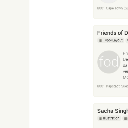
8001 Cape Town (Sü
Friends of 
Typo/Layout
Fr
De
da
ve
Mo
8001 Kapstadt, Sued
Sacha Sing
Illustration