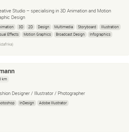
eative Studio – specialising in 3D Animation and Motion
aphic Design
nimation
3D
2D
Design
Multimedia
Storyboard
Illustration
sual Effects
Motion Graphics
Broadcast Design
Infographics
oduct Rendering
Video Production
dafrika)
hmann
0 km
shion Designer / Illustrator / Photographer
hotoshop
InDesign
Adobe Illustrator