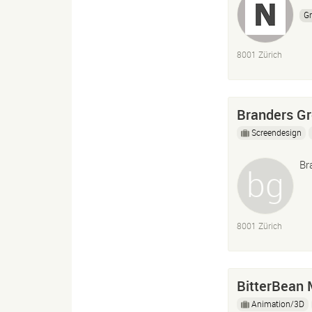
Gr
8001 Zürich
Branders G
Screendesign
Br
8001 Zürich
BitterBean 
Animation/3D