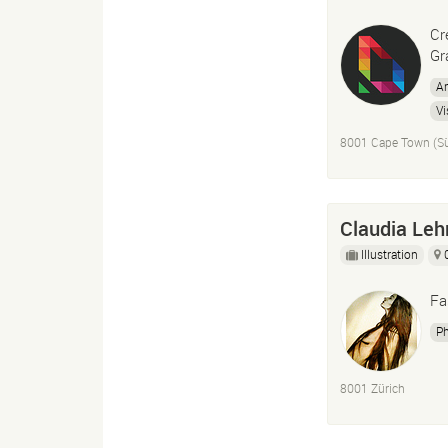
Cr
Gr
A
Vi
Pr
8001 Cape Town (Sü
Claudia Le
Illustration
Fa
P
8001 Zürich