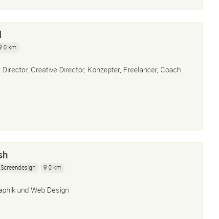
l
0 km
t Director, Creative Director, Konzepter, Freelancer, Coach
sh
Screendesign
0 km
aphik und Web Design