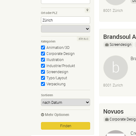
Dt
Us
8001 Zürich
Ort oder PLZ
Brandsoul 
alle aus
Kategorien
Screendesign
Animation/3D
Corporate Design
Br
Illustration
Industrie/Produkt
Screendesign
Typo/Layout
Verpackung
8001 Zurich
Sortieren
Novuos
Mehr Optionen
Corporate Desi
Cr