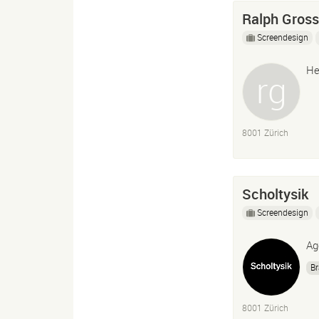
Ralph Gros
Screendesign
He
8001 Zürich
Scholtysik
Screendesign
Ag
Br
8001 Zürich