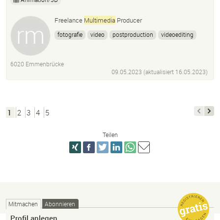
Freelance
Multimedia
Producer
fotografie
video
postproduction
videoediting
videoschnitt
6020 Emmenbrücke
09.05.2023 (aktualisiert
16.05.2023
)
1
2
3
4
5
Teilen
Mitmachen
Abonnieren
Profil anlegen