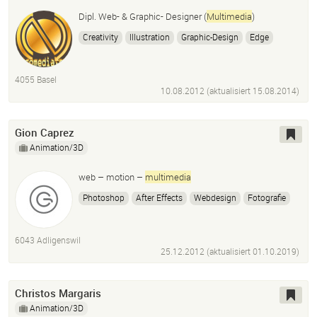
Dipl. Web- & Graphic- Designer (
Multimedia
)
Creativity
Illustration
Graphic-Design
Edge
Lightroom
InDesign
Adobe Illustrator
Dreamweaver
Muse
Photoshop
Cc
4055 Basel
10.08.2012 (aktualisiert
15.08.2014
)
Gion Caprez
Animation/3D
web – motion –
multimedia
Photoshop
After Effects
Webdesign
Fotografie
6043 Adligenswil
25.12.2012 (aktualisiert
01.10.2019
)
Christos Margaris
Animation/3D