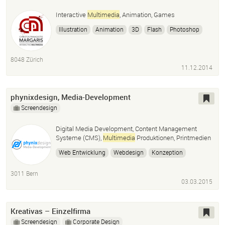
Interactive
Multimedia
, Animation, Games
Illustration
Animation
3D
Flash
Photoshop
After Effects
8048 Zürich
11.12.2014
phynixdesign, Media-Development
Screendesign
Digital Media Development, Content Management
Systeme (CMS),
Multimedia
Produktionen, Printmedien
Web Entwicklung
Webdesign
Konzeption
W3C Standard
HTML5
CSS3
Responsivedesign
3011 Bern
Media-Development
Programmierung
Grafik Design
03.03.2015
Bildbearbeitung
Kreativas – Einzelfirma
Screendesign
Corporate Design