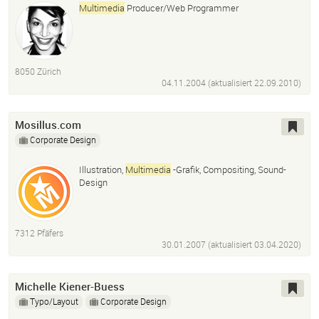
Multimedia
Producer/Web Programmer
8050 Zürich
04.11.2004 (aktualisiert
22.09.2010
)
Mosillus.com
Corporate Design
Illustration,
Multimedia
-Grafik, Compositing, Sound-
Design
7312 Pfäfers
30.01.2007 (aktualisiert
03.04.2020
)
Michelle Kiener-Buess
Typo/Layout
Corporate Design