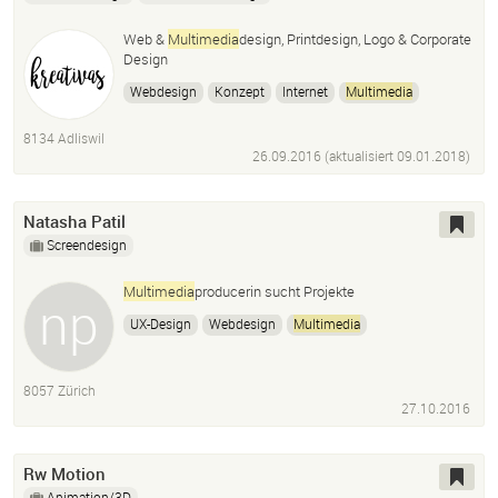
Web &
Multimedia
design, Printdesign, Logo & Corporate
Design
Webdesign
Konzept
Internet
Multimedia
Printmedien
Corporate Design
Startup-Packete
8134 Adliswil
26.09.2016 (aktualisiert
09.01.2018
)
Natasha Patil
Screendesign
Multimedia
producerin sucht Projekte
UX-Design
Webdesign
Multimedia
8057 Zürich
27.10.2016
Rw Motion
Animation/3D