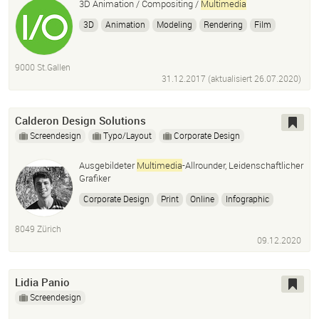
3D Animation / Compositing /
Multimedia
3D
Animation
Modeling
Rendering
Film
Clips
Multimedia
Online
Maya
Houdini
Modo
Lightwave
Zbrush
9000 St.Gallen
31.12.2017 (aktualisiert
26.07.2020
)
Calderon Design Solutions
Screendesign
Typo/Layout
Corporate Design
Ausgebildeter
Multimedia
-Allrounder, Leidenschaftlicher
Grafiker
Corporate Design
Print
Online
Infographic
Marketing
Multimedia
Graphic Design
Design
8049 Zürich
Photoshop
Illustrator
InDesign
Logo
09.12.2020
Lidia Panio
Screendesign