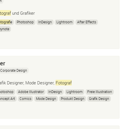
gn
tograf
und Grafiker
tograf
ie
Photoshop
InDesign
Lightroom
After Effects
eynote
er
Corporate Design
afik Designer, Mode Designer,
Fotograf
hotoshop
Adobe Illustrator
InDesign
Lightroom
Freie Illustration
ncept Art
Comics
Mode Design
Produkt Design
Grafik Design
tograf
ie
Layout
Retouch
Corporate Design