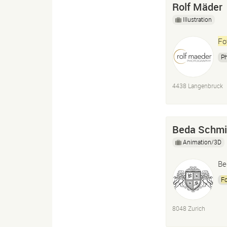
Rolf Mäder
Illustration
Fo
P
4438 Langenbruck
Beda Schmi
Animation/3D
Be
Fo
8048 Zurich