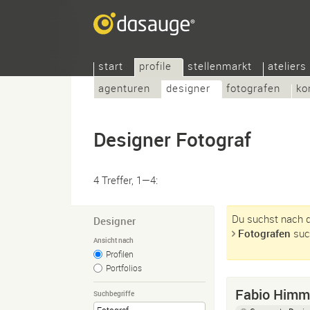
start
profile
stellenmarkt
ateliers
agenturen
designer
fotografen
ko
Designer Fotograf
4 Treffer, 1—4:
Du suchst nach d
Designer
Fotografen
suc
Ansicht nach
Profilen
Portfolios
Fabio Himm
Suchbegriffe