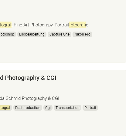
tograf
, Fine Art Photograpy, Portrait
fotograf
ie
hotoshop
Bildbearbeitung
Capture One
Nikon Pro
d Photography & CGI
da Schmid Photography & CGI
tograf
Postproduction
Cgi
Transportation
Portrait