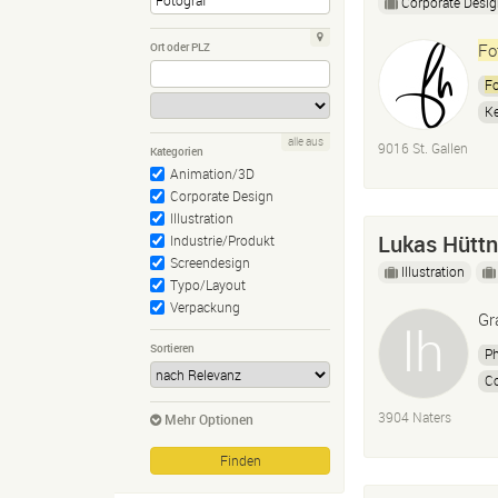
Corporate Desi
Ort oder PLZ
Fo
Fo
K
alle aus
9016 St. Gallen
Kategorien
Animation/3D
Corporate Design
Illustration
Lukas Hüttn
Industrie/Produkt
Screendesign
Illustration
Typo/Layout
Verpackung
Gr
Sortieren
P
Co
Fo
3904 Naters
Mehr Optionen