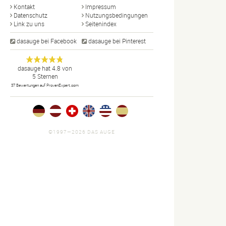
Kontakt
Impressum
Datenschutz
Nutzungsbedingungen
Link zu uns
Seitenindex
dasauge bei Facebook
dasauge bei Pinterest
Designer,
dasauge
Anonym
dasauge
hat
4.8
von
5
Sternen
Fotografen,
37
Bewertungen auf ProvenExpert.com
Agenturen,
Portfolios
und Jobs.
©1997—2026 DAS AUGE