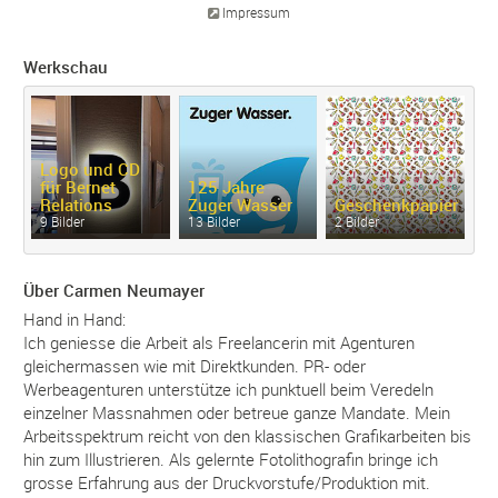
Impressum
Werkschau
Logo und CD
für Bernet
125 Jahre
Relations
Zuger Wasser
Geschenkpapier
L
9 Bilder
13 Bilder
2 Bilder
18
Über Carmen Neumayer
Hand in Hand:
Ich geniesse die Arbeit als Freelancerin mit Agenturen
gleichermassen wie mit Direktkunden. PR- oder
Werbeagenturen unterstütze ich punktuell beim Veredeln
einzelner Massnahmen oder betreue ganze Mandate. Mein
Arbeitsspektrum reicht von den klassischen Grafikarbeiten bis
hin zum Illustrieren. Als gelernte Fotolithografin bringe ich
grosse Erfahrung aus der Druckvorstufe/Produktion mit.