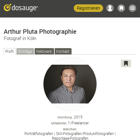
Registrieren
Arthur Pluta Photographie
Fotograf in Köln
Profil
Einträge
Netzwerk
Kontakt
2015
Gründung
1/Freelancer
Mitarbeiter
Branchen
Porträtfotografen
Still-
Fotografen/
Produktfotografen
Reportage-
Fotografen