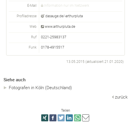
E-Mail
Information nur im Netzwerk
Profiladresse
dasauge.de/-arthurpluta
Web
www.arthurpluta.de
Ruf
0221-25983137
Funk
0178-4915517
13.05.2015 (aktualisiert
21.01.2020
)
Siehe auch
Fotografen in Köln (Deutschland)
zurück
Teilen