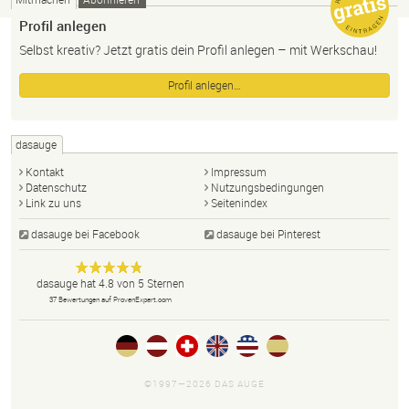
Profil anlegen
Selbst kreativ? Jetzt gratis dein Profil anlegen – mit Werkschau!
Profil anlegen…
dasauge
Kontakt
Impressum
Datenschutz
Nutzungsbedingungen
Link zu uns
Seitenindex
dasauge bei Facebook
dasauge bei Pinterest
Designer,
dasauge
Anonym
dasauge
hat
4.8
von
5
Sternen
Fotografen,
37
Bewertungen auf ProvenExpert.com
Agenturen,
Portfolios
und Jobs.
©1997—2026 DAS AUGE