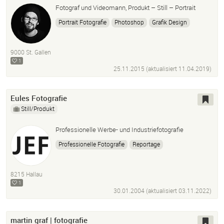
Fotograf und Videomann, Produkt – Still – Portrait
Portrait Fotografie
Photoshop
Grafik Design
Typografie
Video
Bildbearbeitung
9000 St. Gallen
1
25.11.2015 (aktualisiert
11.04.2019
)
Eules Fotografie
Still/Produkt
Professionelle Werbe- und Industriefotografie
Professionelle Fotografie
Reportage
Dokumentation
Nude
Beauty
Packshots
Stills
8215 Hallau
1
30.01.2004 (aktualisiert
03.11.2022
)
martin graf | fotografie