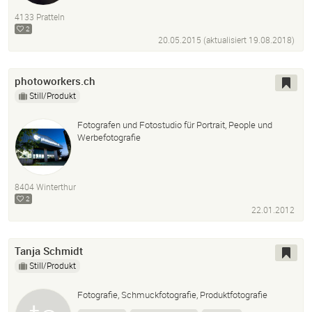
Werbung
4133 Pratteln
2
20.05.2015 (aktualisiert
19.08.2018
)
photoworkers.ch
Still/Produkt
Fotografen und Fotostudio für Portrait, People und
Werbefotografie
8404 Winterthur
2
22.01.2012
Tanja Schmidt
Still/Produkt
Fotografie, Schmuckfotografie, Produktfotografie