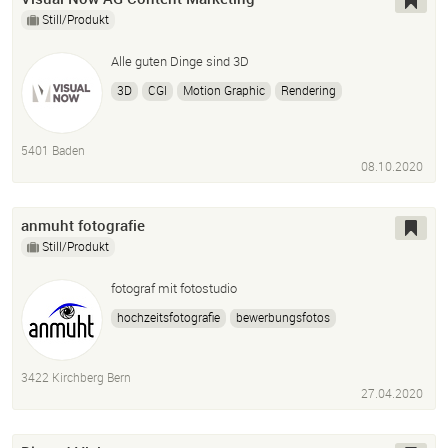
Still/Produkt
Alle guten Dinge sind 3D
3D
CGI
Motion Graphic
Rendering
Architekturvisualisierung
Visualisierung
5401 Baden
08.10.2020
anmuht fotografie
Still/Produkt
fotograf mit fotostudio
hochzeitsfotografie
bewerbungsfotos
architekturfotografie
porträtfotos
produktfotos
businessfotos
fotoreportagen
autofotografie
3422 Kirchberg Bern
fotobox
fotostudio
fotoatelier
27.04.2020