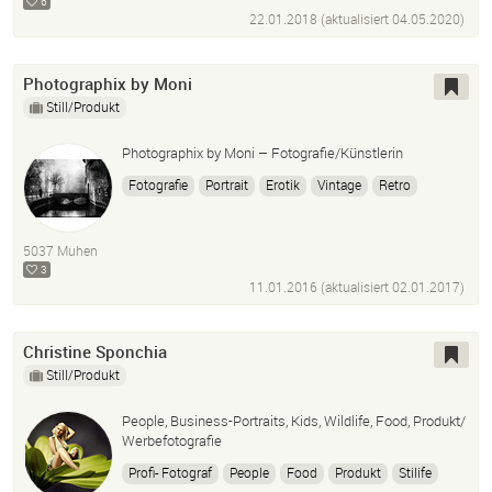
6
Retusche
Composing
Bildbearbeitung
Aarau
22.01.2018 (aktualisiert
04.05.2020
)
Photographix by Moni
Still/Produkt
Photographix by Moni – Fotografie/Künstlerin
Fotografie
Portrait
Erotik
Vintage
Retro
Architektur
Interieur
Digiart Uvm.
5037 Muhen
3
11.01.2016 (aktualisiert
02.01.2017
)
Christine Sponchia
Still/Produkt
People, Business-Portraits, Kids, Wildlife, Food, Produkt/
Werbefotografie
Profi- Fotograf
People
Food
Produkt
Stilife