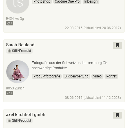
Photoshop
Capture One Pro
InDesign
9434 Au Sg
1
22.08.2016 (aktualisiert
20.06.2017
)
Sarah Reuland
Still/Produkt
Fotografin aus der Schweiz und Luxemburg für
hochwertige Produkte.
Produktfotografie
Bildbearbeitung
Video
Porträt
Konzept
8053 Zürich
1
08.06.2016 (aktualisiert
11.12.2023
)
axel kirchhoff gmbh
Still/Produkt