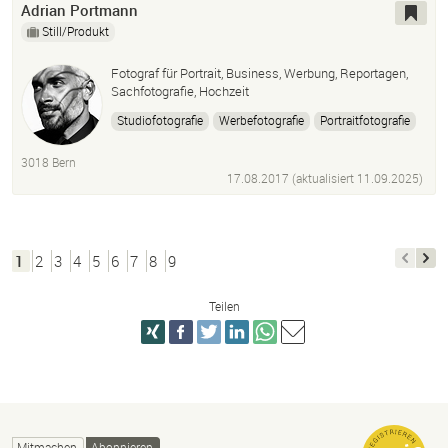
Adrian Portmann
Still/Produkt
Fotograf für Portrait, Business, Werbung, Reportagen,
Sachfotografie, Hochzeit
Studiofotografie
Werbefotografie
Portraitfotografie
Sachfotografie
Architektur
Modefotografie
3018 Bern
Aktfotografie
Bildbearbeitung
Hochzeitsfotografie
17.08.2017 (aktualisiert
11.09.2025
)
Fine Art Fotografie
1
2
3
4
5
6
7
8
9
Teilen
Mitmachen
Abonnieren