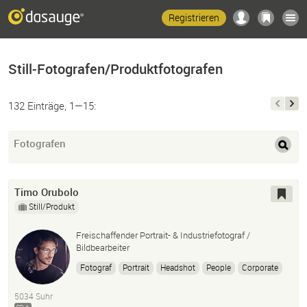
Registrieren
Still-Fotografen/Produktfotografen
132 Einträge, 1—15:
Fotografen
Timo Orubolo
Still/Produkt
Freischaffender Portrait- & Industriefotograf /
Bildbearbeiter
Fotograf
Portrait
Headshot
People
Corporate
Start-Up
Kmu
Advertising
Industrial
Reportage
5034 Suhr
Business
Fotografie
Postproduction
Photoshop