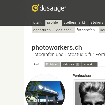
start
profile
stellenmarkt
ateliers
agenturen
designer
fotografen
ko
photoworkers.ch
Fotografen und Fotostudio für Port
Profil
Einträge
Netzwerk
Kontakt
1
Werkschau