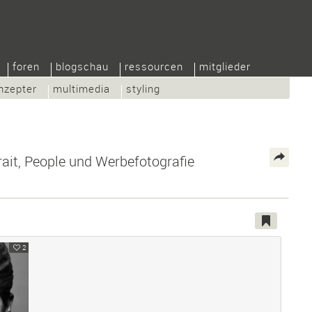
foren
blogschau
ressourcen
mitglieder
nzepter
multimedia
styling
rait, People und Werbefotografie
2