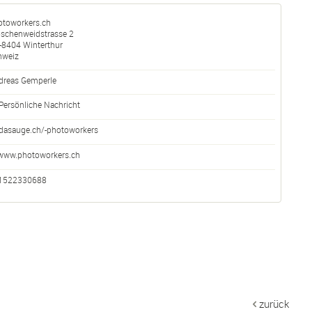
otoworkers.ch
öschenweidstrasse 2
-
8404
Winterthur
hweiz
dreas Gemperle
Persönliche Nachricht
dasauge.ch/-photoworkers
www.photoworkers.ch
1522330688
zurück