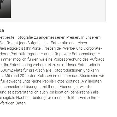
.ch
tet beste Fotografie zu angemessenen Preisen. In unserem
ie für fast jede Aufgabe eine Fotografin oder einen
elseitigkeit ist Ihr Vorteil. Neben der Werbe- und Corporate-
oderne Portraitfotografie – auch für private Fotoshootings –
 immer möglich führen wir eine Vorbesprechung des Auftrags
f Ihr Fotoshooting vorbereitet zu sein. Unser Fotostudio in
t 500m2 Platz für praktisch alle Fotoproduktionen und kann
. Mit rund 20 festen Kulissen im und um das Studio sind wir
t für abwechslungsreiche People Fotoshootings. Am liebsten
geschneiderte Lösungen mit Ihnen. Ebenso gut wie die
 und selbstverständlich auch ‹on location› beherrschen alle
e digitale Nachbearbeitung für einen perfekten Finish Ihrer
ckfertigen Daten.