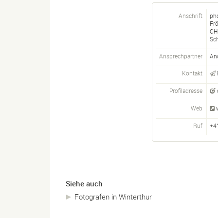
Anschrift
ph
Fr
CH
Sc
Ansprechpartner
An
Kontakt
Profiladresse
Web
Ruf
+4
Siehe auch
Fotografen in Winterthur