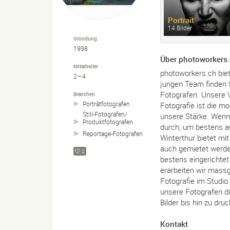
Portrait
14 Bilder
Gründung
1998
Über photoworkers
Mitarbeiter
photoworkers.ch bie
2—4
jungen Team finden S
Fotografen. Unsere Vi
Branchen
Porträtfotografen
Fotografie ist die m
Still-
Fotografen/
unsere Stärke. Wenn
Produktfotografen
durch, um bestens au
Reportage-
Fotografen
Winterthur bietet mi
auch gemietet werden
2
bestens eingerichte
erarbeiten wir mass
Fotografie im Studio
unsere Fotografen di
Bilder bis hin zu dru
Kontakt