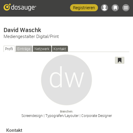
Registrieren
David Waschk
Mediengestalter Digital/Print
Profil
Einträge
Netzwerk
Kontakt
Branchen
Screendesign
Typografen/
Layouter
Corporate Designer
Kontakt