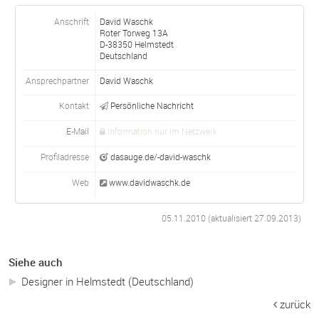
Anschrift
David Waschk
Roter Torweg 13A
D-
38350
Helmstedt
Deutschland
Ansprechpartner
David
Waschk
Kontakt
Persönliche Nachricht
E-Mail
Information nur im Netzwerk
Profiladresse
dasauge.de/-david-waschk
Web
www.davidwaschk.de
05.11.2010 (aktualisiert
27.09.2013
)
Siehe auch
Designer in Helmstedt (Deutschland)
zurück