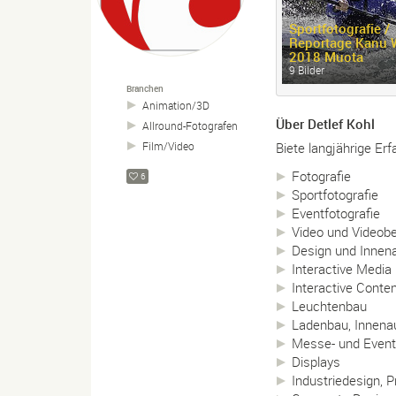
Sportfotografie /
Reportage Kanu
2018 Muota
9 Bilder
Branchen
Animation/
3D
Über Detlef Kohl
Allround-
Fotografen
Biete langjährige Erf
Film/
Video
Fotografie
6
Sportfotografie
Eventfotografie
Video und Videob
Design und Innena
Interactive Media
Interactive Conte
Leuchtenbau
Ladenbau, Innen
Messe- und Even
Displays
Industriedesign, 