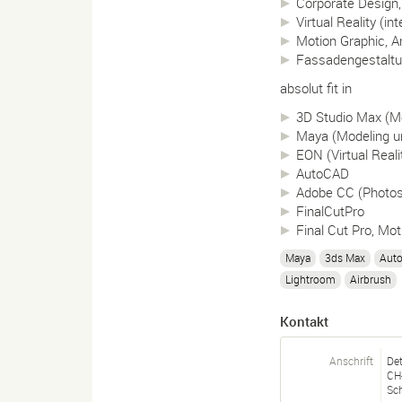
Corporate Design,
Virtual Reality (i
Motion Graphic, A
Fassadengestaltu
absolut fit in
3D Studio Max (M
Maya (Modeling u
EON (Virtual Reali
AutoCAD
Adobe CC (Photosho
FinalCutPro
Final Cut Pro, Mot
Maya
3ds Max
Aut
Lightroom
Airbrush
Kontakt
Anschrift
Det
CH
Sc