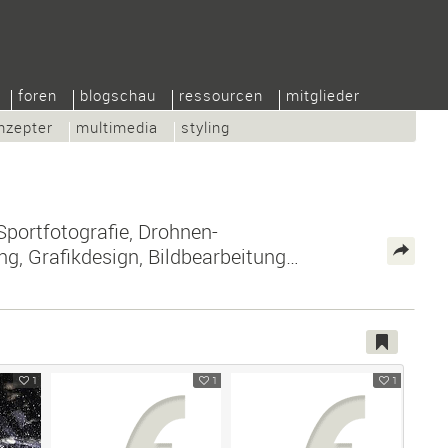
foren
blogschau
ressourcen
mitglieder
nzepter
multimedia
styling
Sportfotografie, Drohnen-
ng, Grafikdesign, Bildbearbeitung…
1
1
1