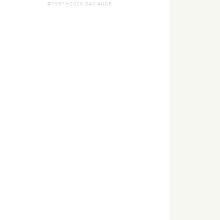
©1997—2026 DAS AUGE
sestandbau
Wand-
urf /
Fassadengestalt
alisierung
Fotografie
Grafikdesign
ilder
8 Bilder
29 Bilder