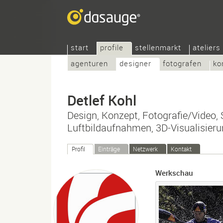
start
profile
stellenmarkt
ateliers
agenturen
designer
fotografen
ko
Detlef Kohl
Design, Konzept, Fotografie/Video, 
Luftbildaufnahmen, 3D-Visualisieru
Profil
Einträge
Netzwerk
Kontakt
Werkschau