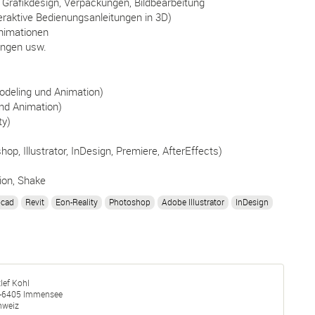
 Grafikdesign, Verpackungen, Bildbearbeitung
nteraktive Bedienungsanleitungen in 3D)
nimationen
ngen usw.
odeling und Animation)
nd Animation)
ty)
p, Illustrator, InDesign, Premiere, AfterEffects)
ion, Shake
ocad
Revit
Eon-Reality
Photoshop
Adobe Illustrator
InDesign
lef Kohl
-
6405
Immensee
hweiz