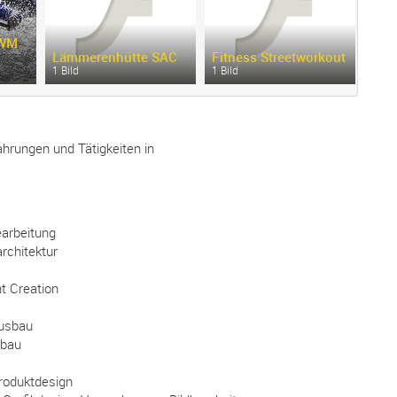
Mes
 WM
Entw
Lämmerenhütte SAC
Fitness Streetworkout
Visu
1 Bild
1 Bild
110 B
ahrungen und Tätigkeiten in
earbeitung
rchitektur
nt Creation
ausbau
tbau
Produktdesign