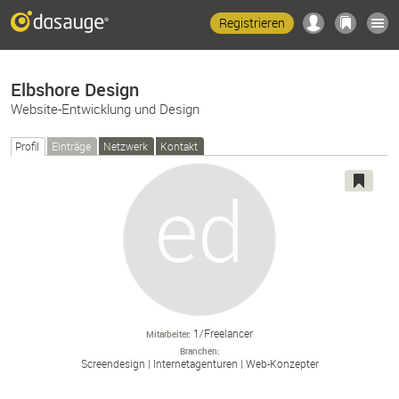
Registrieren
Elbshore Design
Website-Entwicklung und Design
Profil
Einträge
Netzwerk
Kontakt
1/Freelancer
Mitarbeiter
Branchen
Screendesign
Internetagenturen
Web-
Konzepter