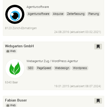
Agentursoftware
Agentursoftware
Akquise
Zeiterfassung
Planung
Abrechnung
Erp
mocoapp
8123 Zürich-Ebmatingen
24.08.2016 (aktualisiert
03.02.2021
)
Webgarten GmbH
Web
Webagentur Zug / WordPress Agentur
SEO
PageSpeed
Webdesign
Wordpress
UX Design
6340 Baar
19.01.2015 (aktualisiert
08.07.2024
)
Fabian Buser
Web