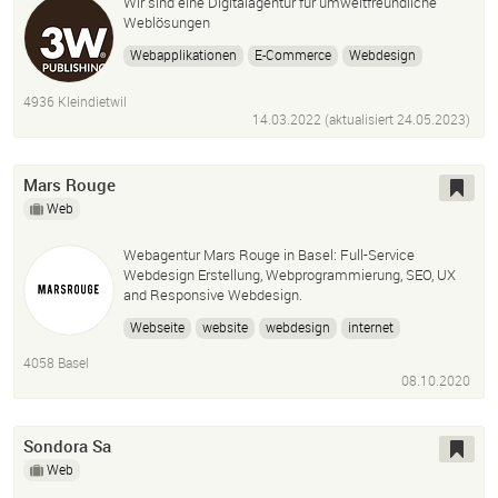
Wir sind eine Digitalagentur für umweltfreundliche
Weblösungen
Webapplikationen
E-Commerce
Webdesign
Craft CMS
Grafikdesign
Beratung Umwelt
Web
4936 Kleindietwil
14.03.2022 (aktualisiert
24.05.2023
)
Mars Rouge
Web
Webagentur Mars Rouge in Basel: Full-Service
Webdesign Erstellung, Webprogrammierung, SEO, UX
and Responsive Webdesign.
Webseite
website
webdesign
internet
webagentur
SEO
4058 Basel
08.10.2020
Sondora Sa
Web