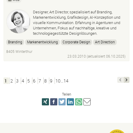
Designer, Art Director, spezialisiert auf Branding,
Markenentwicklung, Grafikdesign, AI-Konzeption und
visuelle Kommunikation. Erfahrung in Agenturen und
Unternehmen, Fokus auf nachhaltige, kreative und
technologiegestützte Designlösungen.
Branding
Markenentwicklung
Corporate Design
Art Direction
Grafikdesign
Kommunikationsdesign
Designstrategie
8405 Winterthur
Visuelle Kommunikation
Markenidentität
23.03.2010 (aktualisiert
Storytelling
06.10.2025
)
1
2
3
4
5
6
7
8
9
10…14
Teilen