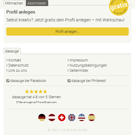
Mitmachen
Abonnieren
Profil anlegen
Selbst kreativ? Jetzt gratis dein Profil anlegen – mit Werkschau!
Profil anlegen…
dasauge
Kontakt
Impressum
Datenschutz
Nutzungsbedingungen
Link zu uns
Seitenindex
dasauge bei Facebook
dasauge bei Pinterest
Designer,
dasauge
Anonym
dasauge
hat
4.8
von
5
Sternen
Fotografen,
37
Bewertungen auf ProvenExpert.com
Agenturen,
Portfolios
und Jobs.
©1997—2026 DAS AUGE