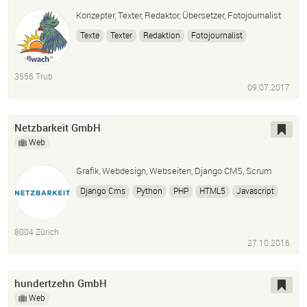
Konzepter, Texter, Redaktor, Übersetzer, Fotojournalist
Texte
Texter
Redaktion
Fotojournalist
Fotojournalismus
Übersetzer
3556 Trub
09.07.2017
Netzbarkeit GmbH
Web
Grafik, Webdesign, Webseiten, Django CMS, Scrum
Django Cms
Python
PHP
HTML5
Javascript
8004 Zürich
27.10.2016
hundertzehn GmbH
Web