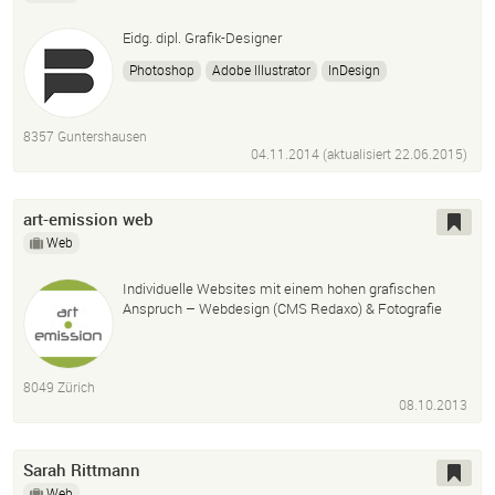
Eidg. dipl. Grafik-Designer
Photoshop
Adobe Illustrator
InDesign
After Effects
Premiere
Typo3
8357 Guntershausen
04.11.2014 (aktualisiert
22.06.2015
)
art-emission web
Web
Individuelle Websites mit einem hohen grafischen
Anspruch – Webdesign (CMS Redaxo) & Fotografie
8049 Zürich
08.10.2013
Sarah Rittmann
Web