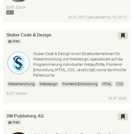
Branding
Illustration
Typografie
8037 Zürich
Ausstellungsgestaltung
Text
1
30.01.2017 (aktualisiert
02.10.2017
)
Stuber Code & Design
Web
Stuber Code & Design ist ein Einzelunternehmen für
Webentwicklung und Webdesign, spezialisiert auf die
Programmierung individueller Webauftritte, Frontend-
Entwicklung (HTML, CSS, JavaScript) sowie technische
Fehlersuche.
Webentwicklung
Webdesign
Frontend-Entwicklung
HTML
CSS
JavaScript
Fehlersuche
Bugfixing
Künstliche Intelligenz
6207 Nottwil
KI-Integration
Landingpages
Web-Applikationen
26.07.2026
Server-Management
Ssh
3W-Publishing AG
Web