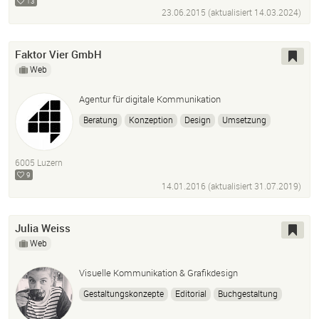
13
23.06.2015 (aktualisiert
14.03.2024
)
Faktor Vier GmbH
Web
Agentur für digitale Kommunikation
Beratung
Konzeption
Design
Umsetzung
Kommunikation
Online Kampagnen
E-Commerce
Online Marketing
Social Media
E-Newsletter
6005 Luzern
Responsive Webdesign
PHP
Javascript
MySQL
9
14.01.2016 (aktualisiert
31.07.2019
)
Wordpress
HTML5
CSS3
Julia Weiss
Web
Visuelle Kommunikation & Grafikdesign
Gestaltungskonzepte
Editorial
Buchgestaltung
Flyer
Plakate
Webdesign
Gesamtauftritte