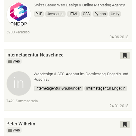
Swiss Based Web Design & Online Marketing Agency
PHP
Javascript
HTML
CSS
Python
Unity
6900 Paradiso
04.06.2018
Internetagentur Neuschnee
Web
Webdesign & SEO-Agentur im Domleschg, Engadin und
Puschlav
Internetagentur Graubünden
Internetagentur Engadin
Webdesign Engadin
Seo-Agentur Graubünden
7421 Summaprada
Webagentur Graubünden
Webdesign Domleschg
24.01.2018
Peter Wilhelm
Web