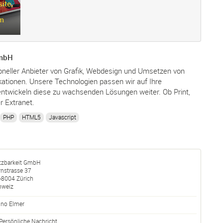
ite,
m
GmbH
ioneller Anbieter von Grafik, Webdesign und Umsetzen von
ationen. Unsere Technologien passen wir auf Ihre
entwickeln diese zu wachsenden Lösungen weiter. Ob Print,
er Extranet.
PHP
HTML5
Javascript
tzbarkeit GmbH
rnstrasse 37
-
8004
Zürich
hweiz
uno Elmer
Persönliche Nachricht