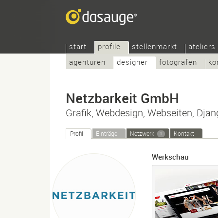
start
profile
stellenmarkt
ateliers
agenturen
designer
fotografen
ko
Netzbarkeit GmbH
Grafik, Webdesign, Webseiten, Dja
Profil
Einträge
Netzwerk
Kontakt
1
Werkschau