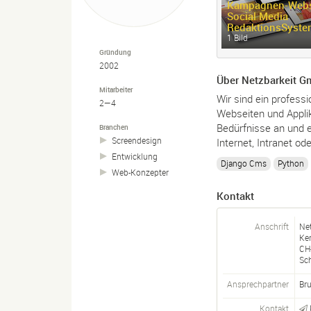
Kampagnen-
Webs
Social Media
RedaktionsSyste
1 Bild
Gründung
2002
Über Netzbarkeit 
Mitarbeiter
Wir sind ein profess
2—4
Webseiten und Applik
Bedürfnisse an und 
Branchen
Screendesign
Internet, Intranet od
Entwicklung
Django Cms
Python
Web-
Konzepter
Kontakt
Anschrift
Ne
Ke
CH
Sc
Ansprechpartner
Br
Kontakt