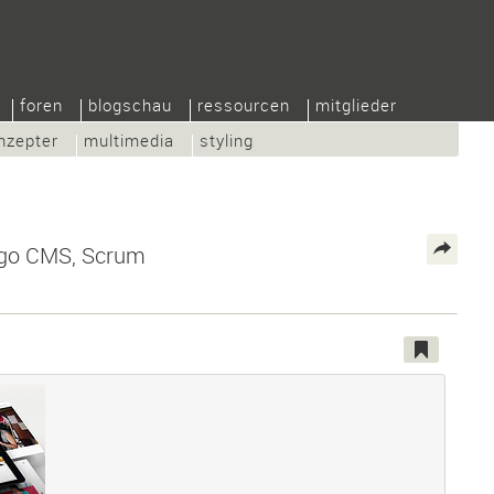
foren
blogschau
ressourcen
mitglieder
nzepter
multimedia
styling
ngo CMS, Scrum