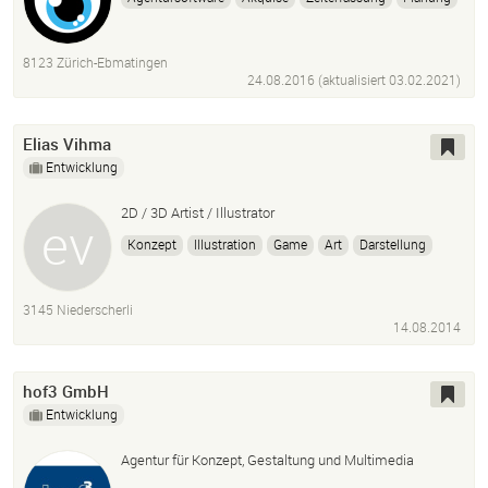
Abrechnung
Erp
mocoapp
8123 Zürich-Ebmatingen
24.08.2016 (aktualisiert
03.02.2021
)
Elias Vihma
Entwicklung
2D / 3D Artist / Illustrator
Konzept
Illustration
Game
Art
Darstellung
Design
3145 Niederscherli
14.08.2014
hof3 GmbH
Entwicklung
Agentur für Konzept, Gestaltung und Multimedia