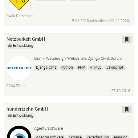
Softwareentwicklung
Storytelling
Multimedia
Hypermedia
9400 Rorschach
15.01.2018 (aktualisiert
29.12.2020
)
Netzbarkeit GmbH
Entwicklung
Grafik, Webdesign, Webseiten, Django CMS, Scrum
Django Cms
Python
PHP
HTML5
Javascript
8004 Zürich
27.10.2016
hundertzehn GmbH
Entwicklung
Agentursoftware
Agentursoftware
Akquise
Zeiterfassung
Planung