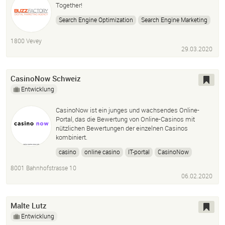
Together!
Search Engine Optimization
Search Engine Marketing
Social Media Management
Pay-Per-Click Advertising
1800 Vevey
Web Development
29.03.2020
CasinoNow Schweiz
Entwicklung
CasinoNow ist ein junges und wachsendes Online-
Portal, das die Bewertung von Online-Casinos mit
nützlichen Bewertungen der einzelnen Casinos
kombiniert.
casino
online casino
IT-portal
CasinoNow
8001 Bahnhofstrasse 10
06.02.2020
Malte Lutz
Entwicklung