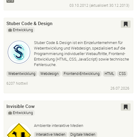
5
03.10.2012 (aktualisiert
30.12.2013
)
Stuber Code & Design
Entwicklung
Stuber Code & Design ist ein Einzelunternehmen für
Webentwicklung und Webdesign, spezialisiert auf die
Programmierung individueller Webauftritte, Frontend-
Entwicklung (HTML, CSS, JavaScript) sowie technische
Fehlersuche.
Webentwicklung
Webdesign
Frontend-Entwicklung
HTML
CSS
JavaScript
Fehlersuche
Bugfixing
Künstliche Intelligenz
6207 Nottwil
KI-Integration
Landingpages
Web-Applikationen
26.07.2026
Server-Management
Ssh
Invisible Cow
Entwicklung
Ambiente interaktive Medien
Interaktive Medien
Digitale Medien