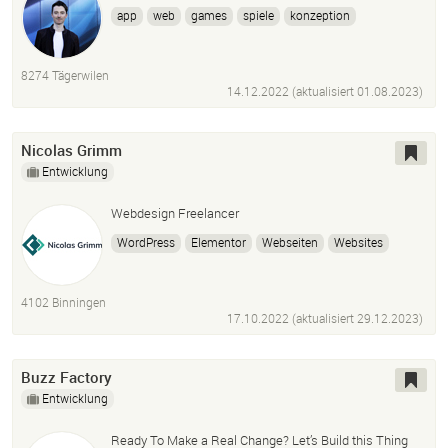
app
web
games
spiele
konzeption
entwicklung
javascript
csharp
html
css
gamification
interaktiv
beratung
metaverse
8274 Tägerwilen
web3
14.12.2022 (aktualisiert
01.08.2023
)
Nicolas Grimm
Entwicklung
Webdesign Freelancer
WordPress
Elementor
Webseiten
Websites
Webdesign
Webentwicklung
Webdevelopement
Homepage
Webseite
Website
freelancer
basel
4102 Binningen
17.10.2022 (aktualisiert
29.12.2023
)
Buzz Factory
Entwicklung
Ready To Make a Real Change? Let’s Build this Thing