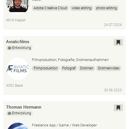
Adobe Creative Cloud
video editing
photo editing
video production
filming
4616 Kappel
24.07.2024
Aviaticfilms
Entwicklung
Filmproduktion, Fotografie, Drohnenaufnahmen
Filmproduktion
Fotograf
Drohnen
Drohnenvideo
Animation
Imagefilm
Kommunikation
Video
Film
Foto
4052 Basel
30.06.2023
Thomas Hermann
Entwicklung
Freelance App / Game / Web Developer