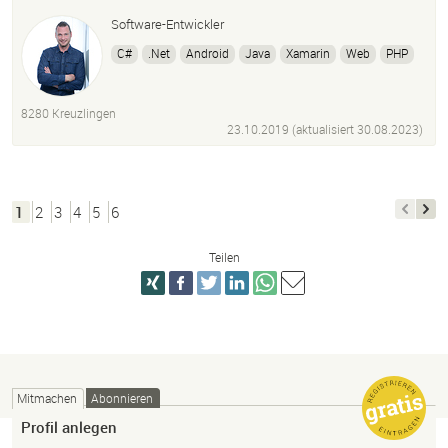
Software-Entwickler
C#
.Net
Android
Java
Xamarin
Web
PHP
Opc-Ua
SQL
Wpf
8280 Kreuzlingen
23.10.2019 (aktualisiert
30.08.2023
)
1
2
3
4
5
6
Teilen
Mitmachen
Abonnieren
Profil anlegen