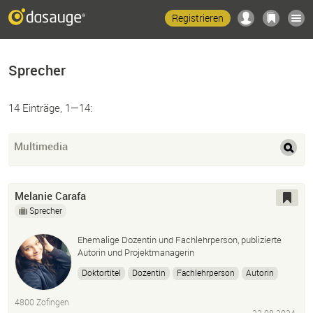
Registrieren
Sprecher
14 Einträge, 1—14:
Multimedia
Melanie Carafa
Sprecher
Ehemalige Dozentin und Fachlehrperson, publizierte
Autorin und Projektmanagerin
Doktortitel
Dozentin
Fachlehrperson
Autorin
publiziert
Lehrmittel
Archäologie
Marketing
Ki
4800 Zofingen
künstliche Intelligenz
Blog