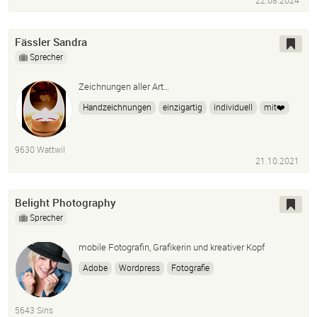
22.08.2024
Fässler Sandra
Sprecher
Zeichnungen aller Art…
Handzeichnungen
einzigartig
individuell
mit❤️
9630 Wattwil
21.10.2021
Belight Photography
Sprecher
mobile Fotografin, Grafikerin und kreativer Kopf
Adobe
Wordpress
Fotografie
Unternehmensfotografie
Bildbearbeitung
Grafikdesign
Erklärvideos
Skizzen
5643 Sins