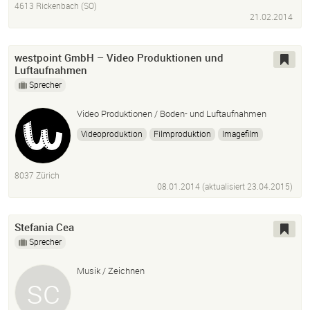
4613 Rickenbach (SO)
21.02.2014
westpoint GmbH – Video Produktionen und
Luftaufnahmen
Sprecher
Video Produktionen / Boden- und Luftaufnahmen
Videoproduktion
Filmproduktion
Imagefilm
Luftaufnahmen
Medienproduktion
Dokumentarfilm
Werbespot
Drohne
Luftbilder
Corporate Film
8037 Zürich
Tv
Spots
Werbefilm
Potsproduktion
Editing
08.01.2014 (aktualisiert
23.04.2015
)
Vertonen
Schnitt
Videobearbeitung
Hd
Uhd
4K
Video
Film
Stefania Cea
Sprecher
Musik / Zeichnen