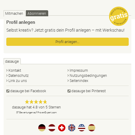
Mitmachen
Abonnieren
Profil anlegen
Selbst kreativ? Jetzt gratis dein Profil anlegen – mit Werkschau!
Profil anlegen…
dasauge
Kontakt
Impressum
Datenschutz
Nutzungsbedingungen
Link zu uns
Seitenindex
dasauge bei Facebook
dasauge bei Pinterest
Designer,
dasauge
Anonym
dasauge
hat
4.8
von
5
Sternen
Fotografen,
37
Bewertungen auf ProvenExpert.com
Agenturen,
Portfolios
und Jobs.