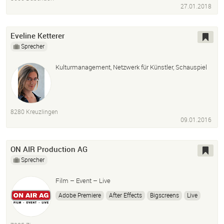
27.01.2018
Eveline Ketterer
Sprecher
Kulturmanagement, Netzwerk für Künstler, Schauspiel
8280 Kreuzlingen
09.01.2016
ON AIR Production AG
Sprecher
Film – Event – Live
Adobe Premiere
After Effects
Bigscreens
Live
Kamera