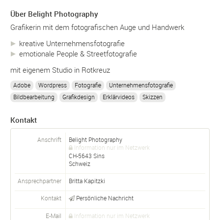
Über Belight Photography
Grafikerin mit dem fotografischen Auge und Handwerk
kreative Unternehmensfotografie
emotionale People & Streetfotografie
mit eigenem Studio in Rotkreuz
Adobe
Wordpress
Fotografie
Unternehmensfotografie
Bildbearbeitung
Grafikdesign
Erklärvideos
Skizzen
Kontakt
Anschrift
Belight Photography
Information nur im Netzwerk
CH-
5643
Sins
Schweiz
Ansprechpartner
Britta Kapitzki
Kontakt
Persönliche Nachricht
E-Mail
Information nur im Netzwerk