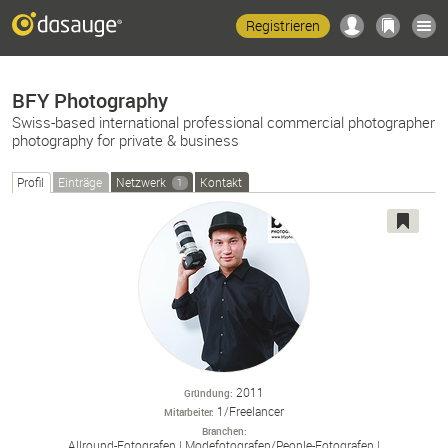
Registrieren
BFY Photography
Swiss-based international professional commercial photographer
photography for private & business
Profil
Einträge
Netzwerk
Kontakt
1
2011
Gründung
1/Freelancer
Mitarbeiter
Branchen
Allround-
Fotografen
Modefotografen/
People-
Fotografen