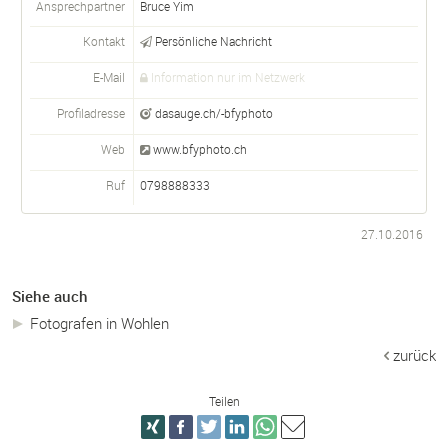
Ansprechpartner
Bruce Yim
Kontakt
Persönliche Nachricht
E-Mail
Information nur im Netzwerk
Profiladresse
dasauge.ch/-bfyphoto
Web
www.bfyphoto.ch
Ruf
0798888333
27.10.2016
Siehe auch
Fotografen in Wohlen
zurück
Teilen