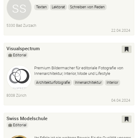
Texten
Lektorat
Schreiben von Reden
Texten von Homepages
5330 Bad Zurzach
22.04.2024
Visualspectrum
Editorial
Premium Bildermacher für editoriale Fotografie von
Innenarchitektur, Interior, Mode und Lifestyle
Architekturfotografie
Innenarchitektur
Interior
Interiorfotografie
Lifestyle
Mode
Modefotografie
8008 Zürich
Editorial
Premium
Bildermacher
04.04.2024
Swiss Modelschule
Editorial
Ihr Erfolg ist ein weiterer Beweis für die Qualität unseres