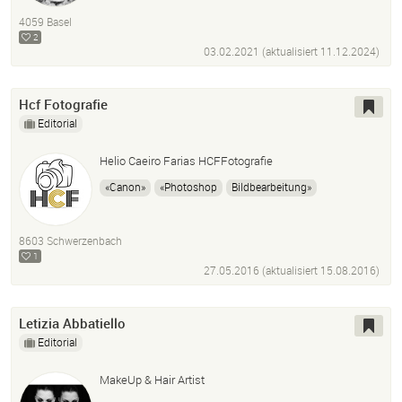
4059 Basel
2
03.02.2021 (aktualisiert
11.12.2024
)
Hcf Fotografie
Editorial
Helio Caeiro Farias HCFFotografie
«Canon»
«Photoshop
Bildbearbeitung»
8603 Schwerzenbach
1
27.05.2016 (aktualisiert
15.08.2016
)
Letizia Abbatiello
Editorial
MakeUp & Hair Artist