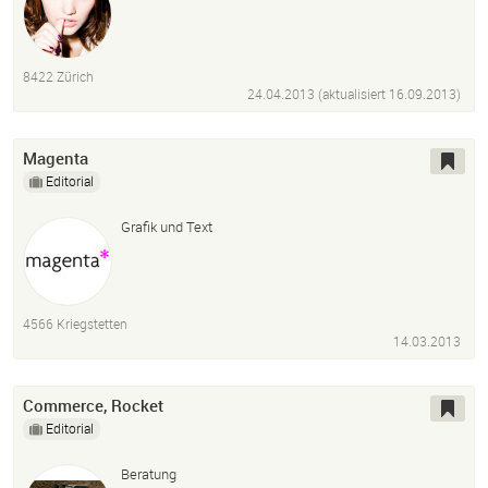
8422 Zürich
24.04.2013 (aktualisiert
16.09.2013
)
Magenta
Editorial
Grafik und Text
4566 Kriegstetten
14.03.2013
Commerce, Rocket
Editorial
Beratung