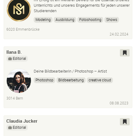
Unterrichts und unseres Engagements für jeden unserer
Studierenden
Modeling
Ausbildung
Fotoshooting
Shows
Casting
Catwalk
Posing
Magazin
6020 Emmenbrücke
24.02.2024
Ilana B.
Editorial
Deine Bildbearbeiterin / Photoshop – Artist
Photoshop
Bildbearbeitung
creative cloud
indesign
illustrator
texter
ghostwriter
writer
Final cut
freelance
Fernarbeit
3014 Bern
08.08.2023
Claudia Jucker
Editorial