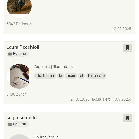
6343 Rotkreuz
12.08.2025
Laura Pecchioli
Editorial
Architekt | Illustratorin
Illustration
la
main
et
l'aquarelle
8486 Zürich
21.07.2025 (aktualisiert
11.09.2025
)
seipp schreibt
Editorial
Journalismus