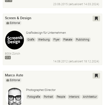
13
23.06.2015 (aktualisiert
14.03.2024
)
Screen & Design
Editorial
Grafikdesign für Unternehmen
Grafik
Werbung
Flyer
Plakate
Publishing
Logo
Magazine
Broschüren
Bildbearbeitung
Banner Ads
Buchdesign
Screendesign
8004 Zürich
Corporate Design
Cover Design
3
14.08.2012 (aktualisiert
18.12.2024
)
Marco Aste
Editorial
Photographer/Director
Fotografie
Portrait
People
Interiors
Architektur
Photoshop
Bücher
Kunst