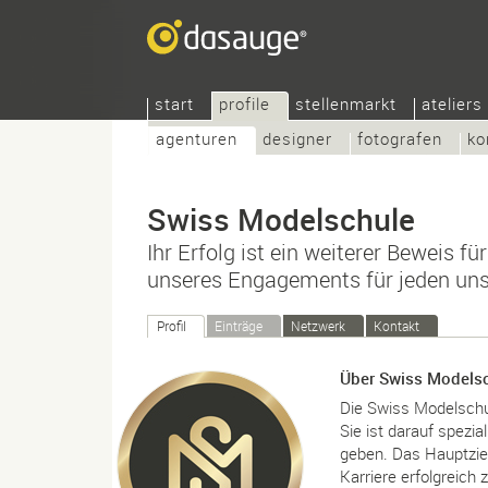
start
profile
stellenmarkt
ateliers
agenturen
designer
fotografen
ko
Swiss Modelschule
Ihr Erfolg ist ein weiterer Beweis fü
unseres Engagements für jeden uns
Profil
Einträge
Netzwerk
Kontakt
Über Swiss Models
Die Swiss Modelschul
Sie ist darauf spezia
geben. Das Hauptziel
Karriere erfolgreich