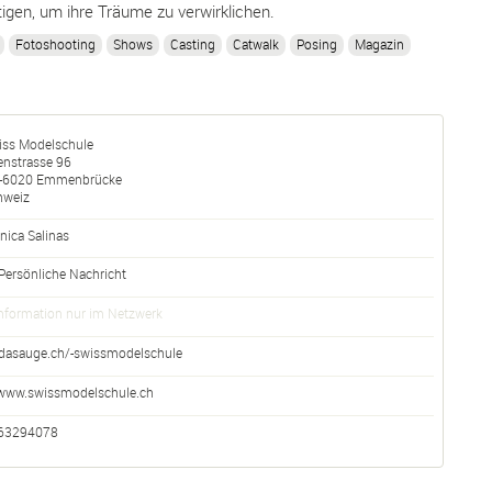
tigen, um ihre Träume zu verwirklichen.
Fotoshooting
Shows
Casting
Catwalk
Posing
Magazin
iss Modelschule
enstrasse 96
-
6020
Emmenbrücke
hweiz
nica Salinas
Persönliche Nachricht
nformation nur im Netzwerk
dasauge.ch/-swissmodelschule
www.swissmodelschule.ch
63294078