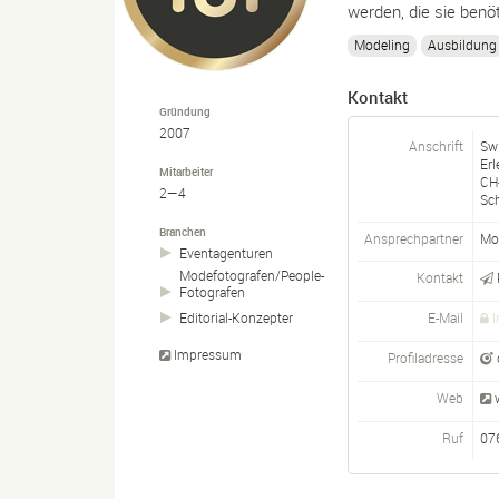
werden, die sie benö
Modeling
Ausbildung
Kontakt
Gründung
2007
Anschrift
Sw
Erl
Mitarbeiter
CH
2—4
Sc
Branchen
Ansprechpartner
Mo
Eventagenturen
Modefotografen/
People-
Kontakt
Fotografen
E-Mail
I
Editorial-
Konzepter
Impressum
Profiladresse
Web
Ruf
07