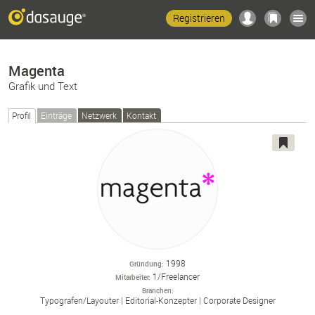
Registrieren
Magenta
Grafik und Text
Profil
Einträge
Netzwerk
Kontakt
1998
Gründung
1/Freelancer
Mitarbeiter
Branchen
Typografen/
Layouter
Editorial-
Konzepter
Corporate Designer