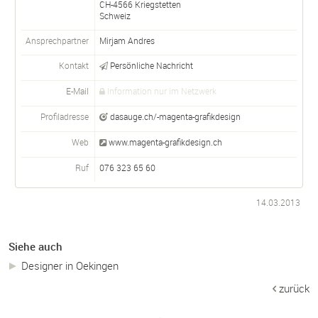
CH-
4566
Kriegstetten
Schweiz
Ansprechpartner
Mirjam Andres
Kontakt
Persönliche Nachricht
E-Mail
Information nur im Netzwerk
Profiladresse
dasauge.ch/-magenta-grafikdesign
Web
www.magenta-grafikdesign.ch
Ruf
076 323 65 60
14.03.2013
Siehe auch
Designer in Oekingen
zurück